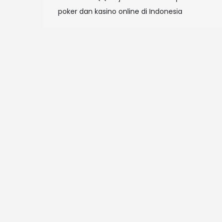
Post
poker dan kasino online di Indonesia
navigation