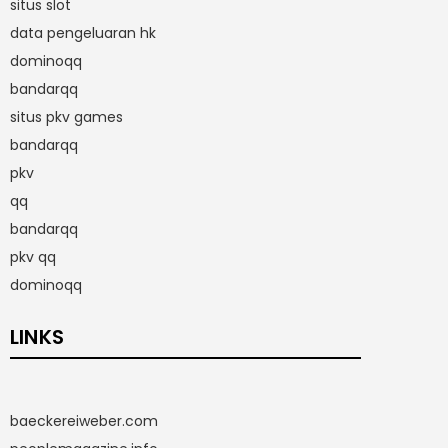
situs slot
data pengeluaran hk
dominoqq
bandarqq
situs pkv games
bandarqq
pkv
qq
bandarqq
pkv qq
dominoqq
LINKS
baeckereiweber.com