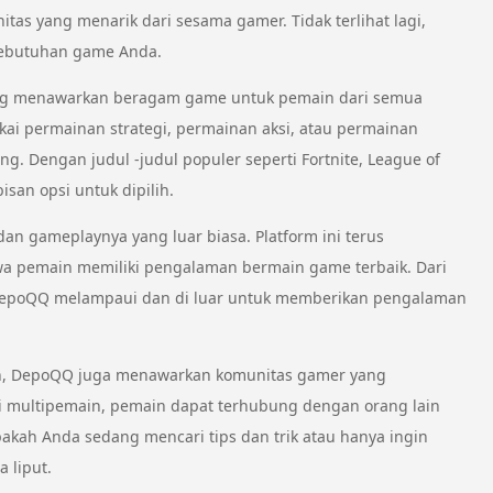
as yang menarik dari sesama gamer. Tidak terlihat lagi,
kebutuhan game Anda.
ng menawarkan beragam game untuk pemain dari semua
ai permainan strategi, permainan aksi, atau permainan
. Dengan judul -judul populer seperti Fortnite, League of
san opsi untuk dipilih.
dan gameplaynya yang luar biasa. Platform ini terus
 pemain memiliki pengalaman bermain game terbaik. Dari
, DepoQQ melampaui dan di luar untuk memberikan pengalaman
an, DepoQQ juga menawarkan komunitas gamer yang
i multipemain, pemain dapat terhubung dengan orang lain
kah Anda sedang mencari tips dan trik atau hanya ingin
 liput.