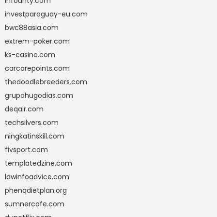
infounty.com
investparaguay-eu.com
bwc88asia.com
extrem-poker.com
ks-casino.com
carcarepoints.com
thedoodlebreeders.com
grupohugodias.com
deqair.com
techsilvers.com
ningkatinskill.com
fivsport.com
templatedzine.com
lawinfoadvice.com
phenqdietplan.org
sumnercafe.com