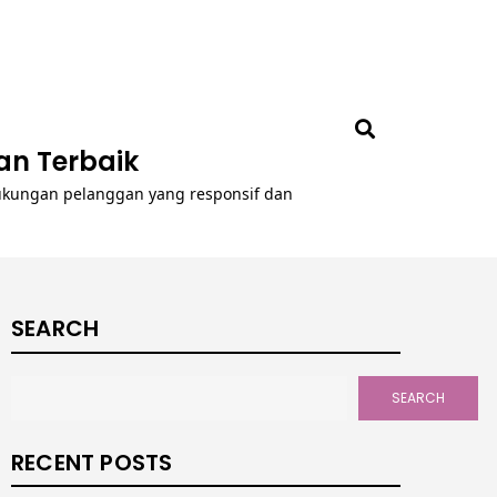
an Terbaik
dukungan pelanggan yang responsif dan
SEARCH
SEARCH
RECENT POSTS