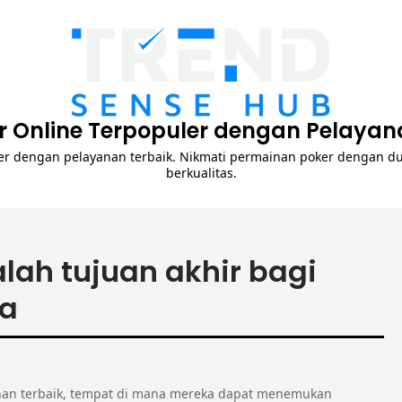
er Online Terpopuler dengan Pelayan
uler dengan pelayanan terbaik. Nikmati permainan poker dengan 
berkualitas.
ah tujuan akhir bagi
a
nan terbaik, tempat di mana mereka dapat menemukan