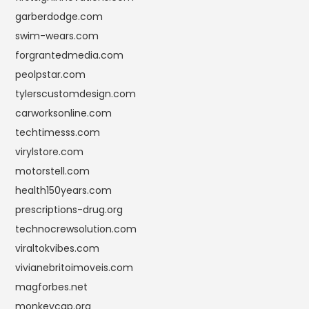
garberdodge.com
swim-wears.com
forgrantedmedia.com
peolpstar.com
tylerscustomdesign.com
carworksonline.com
techtimesss.com
virylstore.com
motorstell.com
health150years.com
prescriptions-drug.org
technocrewsolution.com
viraltokvibes.com
vivianebritoimoveis.com
magforbes.net
monkeycap.org