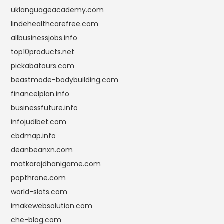
uklanguageacademy.com
lindehealthcarefree.com
allbusinessjobs.info
top10products.net
pickabatours.com
beastmode-bodybuilding.com
financelplan.info
businessfuture.info
infojudibet.com
cbdmap.info
deanbeanxn.com
matkarajdhanigame.com
popthrone.com
world-slots.com
imakewebsolution.com
che-blog.com