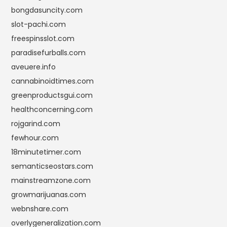
bongdasuncity.com
slot-pachi.com
freespinsslot.com
paradisefurballs.com
aveuere.info
cannabinoidtimes.com
greenproductsgui.com
healthconcerning.com
rojgarind.com
fewhour.com
18minutetimer.com
semanticseostars.com
mainstreamzone.com
growmarijuanas.com
webnshare.com
overlygeneralization.com