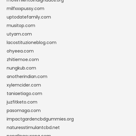
movimientoindignados.org
milfxxxpussy.com
uptodatefamily.com
musitop.com
utyam.com
lacostituzioneblog.com
ohyeea.com
zhitiemoe.com
nungkub.com
anotherindian.com
xylemcider.com
taniaetiago.com
juzfitketo.com
pasomaga.com
impactgardencbdgummies.org
naturesstimulantcbd.net