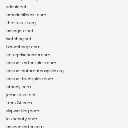
sdenix.net
amarinhillcrest.com
the-tourist.org
advogato.net
isafebag.net
bloombergz.com
enterpriseboosts.com
casino-kartenspiele.com
casino-automatenspiele.org
casino-tischspiele.com
otbody.com
jamestrust.net
trenz24.com
skipworking.com
loizbeauty.com
anyconverter.com