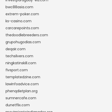
investparaguay-eu.com
bwc88asia.com
extrem-poker.com
ks-casino.com
carcarepoints.com
thedoodlebreeders.com
grupohugodias.com
deqair.com
techsilvers.com
ningkatinskill.com
fivsport.com
templatedzine.com
lawinfoadvice.com
phenqdietplan.org
sumnercafe.com
dunetflix.com