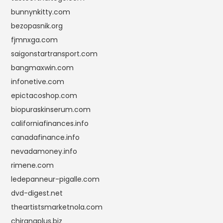
bunnynkitty.com
bezopasnik.org
fjmnxga.com
saigonstartransport.com
bangmaxwin.com
infonetive.com
epictacoshop.com
biopuraskinserum.com
californiafinances.info
canadafinance.info
nevadamoney.info
rimene.com
ledepanneur-pigalle.com
dvd-digest.net
theartistsmarketnola.com
chiranaplus.biz