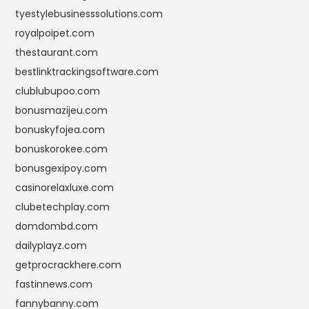
tyestylebusinesssolutions.com
royalpoipet.com
thestaurant.com
bestlinktrackingsoftware.com
clublubupoo.com
bonusmazijeu.com
bonuskyfojea.com
bonuskorokee.com
bonusgexipoy.com
casinorelaxluxe.com
clubetechplay.com
domdombd.com
dailyplayz.com
getprocrackhere.com
fastinnews.com
fannybanny.com