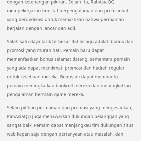
dengan ketenangan pikiran. Selain itu, RahAsiaQQ
mempekerjakan tim staf berpengalaman dan profesional
yang berdedikasi untuk memastikan bahwa permainan
berjalan dengan lancar dan adil.
Salah satu daya tarik terbesar Rahasiaqq adalah bonus dan
promosi yang murah hati. Pemain baru dapat
memanfaatkan bonus selamat datang, sementara pemain
yang ada dapat menikmati promosi dan hadiah reguler
untuk kesetiaan mereka. Bonus ini dapat membantu
pemain meningkatkan bankroll mereka dan meningkatkan
pengalaman bermain game mereka.
Selain pilihan permainan dan promosi yang mengesankan,
RahAsiaQQ juga menawarkan dukungan pelanggan yang
sangat baik. Pemain dapat menjangkau tim dukungan situs
web kapan saja dengan pertanyaan atau masalah, dan