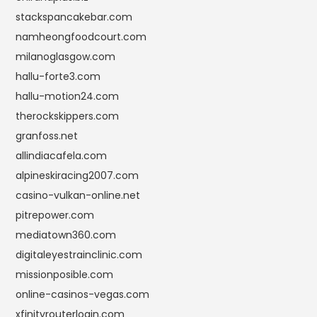
stackspancakebar.com
namheongfoodcourt.com
milanoglasgow.com
hallu-forte3.com
hallu-motion24.com
therockskippers.com
granfoss.net
allindiacafela.com
alpineskiracing2007.com
casino-vulkan-online.net
pitrepower.com
mediatown360.com
digitaleyestrainclinic.com
missionposible.com
online-casinos-vegas.com
xfinityrouterlogin.com