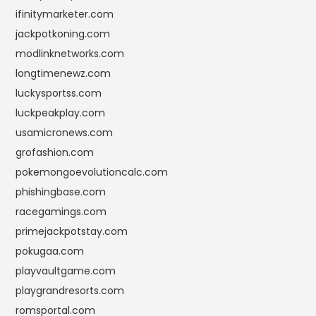
ifinitymarketer.com
jackpotkoning.com
modlinknetworks.com
longtimenewz.com
luckysportss.com
luckpeakplay.com
usamicronews.com
grofashion.com
pokemongoevolutioncalc.com
phishingbase.com
racegamings.com
primejackpotstay.com
pokugaa.com
playvaultgame.com
playgrandresorts.com
romsportal.com