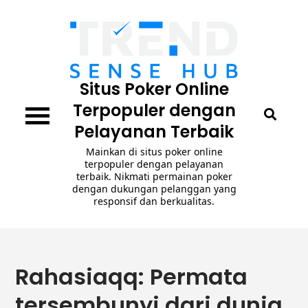
Skip
to
content
Situs Poker Online
Terpopuler dengan
Pelayanan Terbaik
Mainkan di situs poker online
terpopuler dengan pelayanan
terbaik. Nikmati permainan poker
dengan dukungan pelanggan yang
responsif dan berkualitas.
Rahasiaqq: Permata
tersembunyi dari dunia