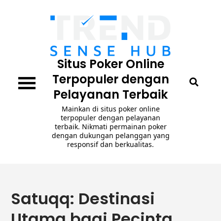
Skip
to
content
Situs Poker Online
Terpopuler dengan
Pelayanan Terbaik
Mainkan di situs poker online
terpopuler dengan pelayanan
terbaik. Nikmati permainan poker
dengan dukungan pelanggan yang
responsif dan berkualitas.
Satuqq: Destinasi
Utama bagi Pecinta