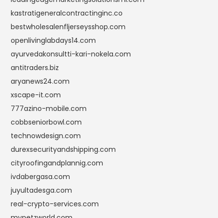
kastratigeneralcontractinginc.co
bestwholesalenfljerseysshop.com
openlivinglabdays14.com
ayurvedakonsultti-kari-nokela.com
antitraders.biz
aryanews24.com
xscape-it.com
777azino-mobile.com
cobbseniorbowl.com
technowdesign.com
durexsecurityandshipping.com
cityroofingandplannig.com
ivdabergasa.com
juyultadesga.com
real-crypto-services.com
mypetzworld.com