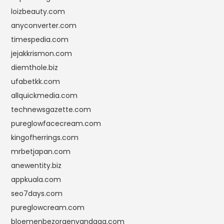
loizbeauty.com
anyconverter.com
timespedia.com
jejakkrismon.com
diemthole.biz
ufabetkk.com
allquickmedia.com
technewsgazette.com
pureglowfacecream.com
kingofherrings.com
mrbetjapan.com
anewentity.biz
appkuala.com
seo7days.com
pureglowcream.com
bloemenbezorgenvandaag.com