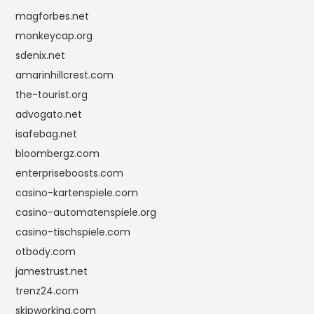
magforbes.net
monkeycap.org
sdenix.net
amarinhillcrest.com
the-tourist.org
advogato.net
isafebag.net
bloombergz.com
enterpriseboosts.com
casino-kartenspiele.com
casino-automatenspiele.org
casino-tischspiele.com
otbody.com
jamestrust.net
trenz24.com
skipworking.com