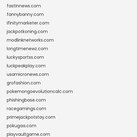
fastinnews.com
fannybanny.com
ifinitymarketer.com
jackpotkoning.com
modlinknetworks.com
longtimenewz.com
luckysportss.com
luckpeakplay.com
usamicronews.com
grofashion.com
pokemongoevolutioncalc.com
phishingbase.com
racegamings.com
primejackpotstay.com
pokugaa.com
playvaultgame.com