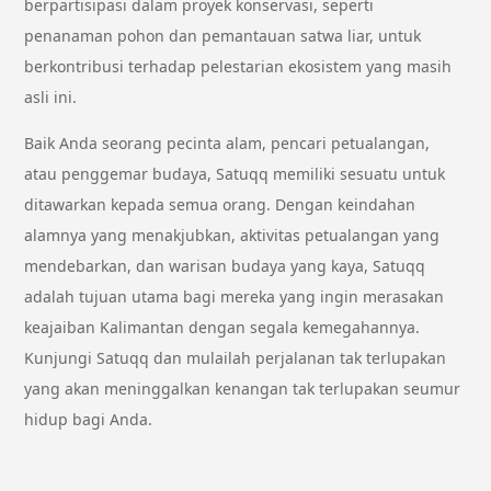
berpartisipasi dalam proyek konservasi, seperti
penanaman pohon dan pemantauan satwa liar, untuk
berkontribusi terhadap pelestarian ekosistem yang masih
asli ini.
Baik Anda seorang pecinta alam, pencari petualangan,
atau penggemar budaya, Satuqq memiliki sesuatu untuk
ditawarkan kepada semua orang. Dengan keindahan
alamnya yang menakjubkan, aktivitas petualangan yang
mendebarkan, dan warisan budaya yang kaya, Satuqq
adalah tujuan utama bagi mereka yang ingin merasakan
keajaiban Kalimantan dengan segala kemegahannya.
Kunjungi Satuqq dan mulailah perjalanan tak terlupakan
yang akan meninggalkan kenangan tak terlupakan seumur
hidup bagi Anda.