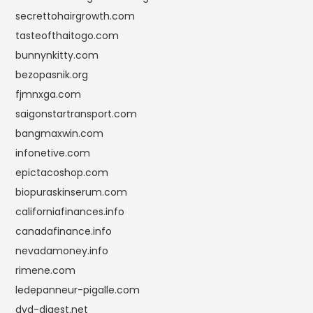
secrettohairgrowth.com
tasteofthaitogo.com
bunnynkitty.com
bezopasnik.org
fjmnxga.com
saigonstartransport.com
bangmaxwin.com
infonetive.com
epictacoshop.com
biopuraskinserum.com
californiafinances.info
canadafinance.info
nevadamoney.info
rimene.com
ledepanneur-pigalle.com
dvd-digest.net