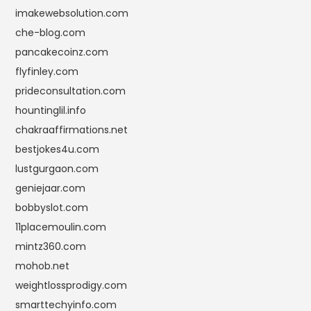
imakewebsolution.com
che-blog.com
pancakecoinz.com
flyfinley.com
prideconsultation.com
hountinglil.info
chakraaffirmations.net
bestjokes4u.com
lustgurgaon.com
geniejaar.com
bobbyslot.com
11placemoulin.com
mintz360.com
mohob.net
weightlossprodigy.com
smarttechyinfo.com