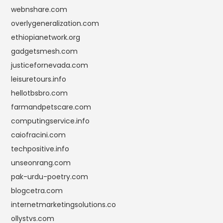
webnshare.com
overlygeneralization.com
ethiopianetwork.org
gadgetsmesh.com
justicefornevada.com
leisuretours.info
hellotbsbro.com
farmandpetscare.com
computingservice.info
caiofracini.com
techpositive.info
unseonrang.com
pak-urdu-poetry.com
blogcetra.com
internetmarketingsolutions.co
ollystvs.com