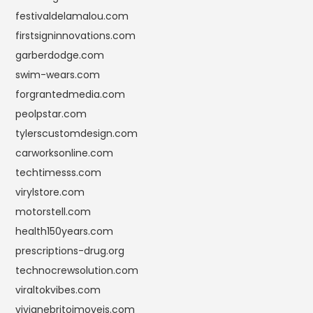
festivaldelamalou.com
firstsigninnovations.com
garberdodge.com
swim-wears.com
forgrantedmedia.com
peolpstar.com
tylerscustomdesign.com
carworksonline.com
techtimesss.com
virylstore.com
motorstell.com
health150years.com
prescriptions-drug.org
technocrewsolution.com
viraltokvibes.com
vivianebritoimoveis.com