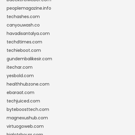
peoplemagazine.info
techashes.com
canyouwash.co
havadisantalya.com
techdtimes.com
techieboot.com
gundembalikesir.com
itechar.com
yesbold.com
healthhubzone.com
ebaraat.com
techjuiced.com
byteboosttech.com
magnexushub.com
virtuogoweb.com
biglotshours.com