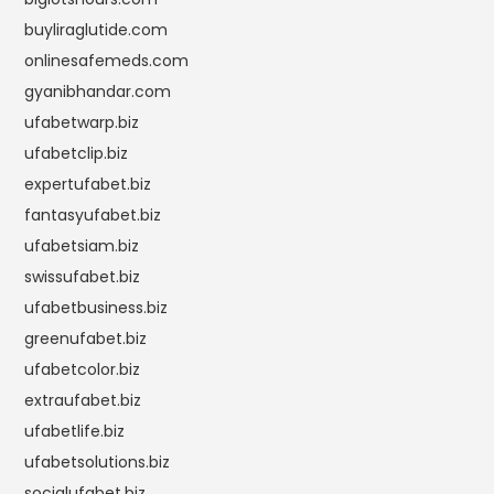
buyliraglutide.com
onlinesafemeds.com
gyanibhandar.com
ufabetwarp.biz
ufabetclip.biz
expertufabet.biz
fantasyufabet.biz
ufabetsiam.biz
swissufabet.biz
ufabetbusiness.biz
greenufabet.biz
ufabetcolor.biz
extraufabet.biz
ufabetlife.biz
ufabetsolutions.biz
socialufabet.biz