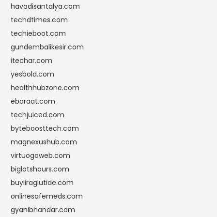
havadisantalya.com
techdtimes.com
techieboot.com
gundembalikesir.com
itechar.com
yesbold.com
healthhubzone.com
ebaraat.com
techjuiced.com
byteboosttech.com
magnexushub.com
virtuogoweb.com
biglotshours.com
buyliraglutide.com
onlinesafemeds.com
gyanibhandar.com