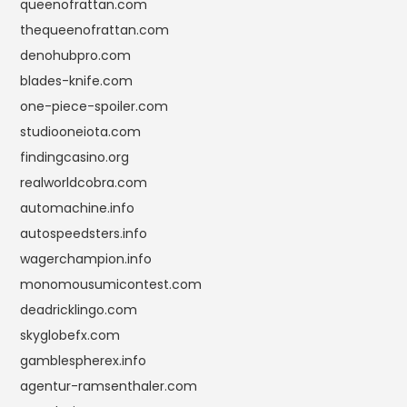
queenofrattan.com
thequeenofrattan.com
denohubpro.com
blades-knife.com
one-piece-spoiler.com
studiooneiota.com
findingcasino.org
realworldcobra.com
automachine.info
autospeedsters.info
wagerchampion.info
monomousumicontest.com
deadricklingo.com
skyglobefx.com
gamblespherex.info
agentur-ramsenthaler.com