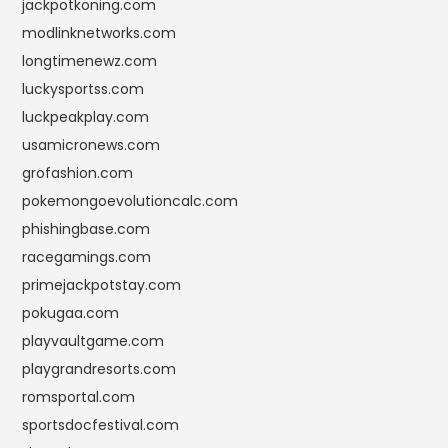
jackpotkoning.com
modlinknetworks.com
longtimenewz.com
luckysportss.com
luckpeakplay.com
usamicronews.com
grofashion.com
pokemongoevolutioncalc.com
phishingbase.com
racegamings.com
primejackpotstay.com
pokugaa.com
playvaultgame.com
playgrandresorts.com
romsportal.com
sportsdocfestival.com