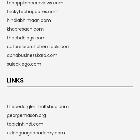
topappliancereviews.com
trickytechupdates.com
hindiabhimaan.com
khabresach.com
thecbdblogs.com
autoresearchchemicals.com
apnabusinesskaro.com
suleckiego.com
LINKS
thecedarglenmaltshop.com
georgemason.org
topicinhindi.com
uklanguageacademy.com