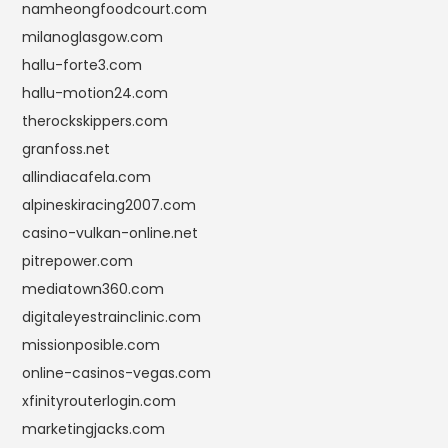
namheongfoodcourt.com
milanoglasgow.com
hallu-forte3.com
hallu-motion24.com
therockskippers.com
granfoss.net
allindiacafela.com
alpineskiracing2007.com
casino-vulkan-online.net
pitrepower.com
mediatown360.com
digitaleyestrainclinic.com
missionposible.com
online-casinos-vegas.com
xfinityrouterlogin.com
marketingjacks.com