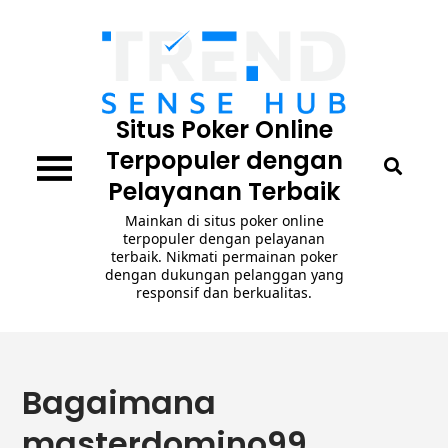
Skip
to
content
Situs Poker Online
Terpopuler dengan
Pelayanan Terbaik
Mainkan di situs poker online
terpopuler dengan pelayanan
terbaik. Nikmati permainan poker
dengan dukungan pelanggan yang
responsif dan berkualitas.
Bagaimana
masterdomino99