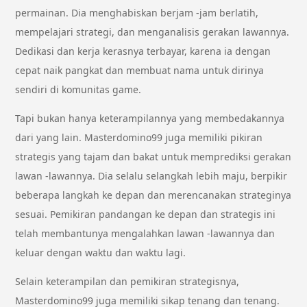
permainan. Dia menghabiskan berjam -jam berlatih,
mempelajari strategi, dan menganalisis gerakan lawannya.
Dedikasi dan kerja kerasnya terbayar, karena ia dengan
cepat naik pangkat dan membuat nama untuk dirinya
sendiri di komunitas game.
Tapi bukan hanya keterampilannya yang membedakannya
dari yang lain. Masterdomino99 juga memiliki pikiran
strategis yang tajam dan bakat untuk memprediksi gerakan
lawan -lawannya. Dia selalu selangkah lebih maju, berpikir
beberapa langkah ke depan dan merencanakan strateginya
sesuai. Pemikiran pandangan ke depan dan strategis ini
telah membantunya mengalahkan lawan -lawannya dan
keluar dengan waktu dan waktu lagi.
Selain keterampilan dan pemikiran strategisnya,
Masterdomino99 juga memiliki sikap tenang dan tenang.