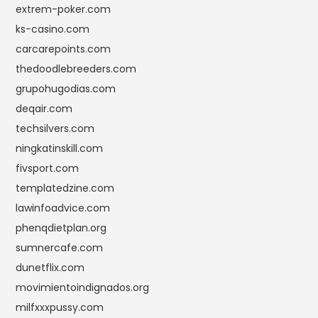
extrem-poker.com
ks-casino.com
carcarepoints.com
thedoodlebreeders.com
grupohugodias.com
deqair.com
techsilvers.com
ningkatinskill.com
fivsport.com
templatedzine.com
lawinfoadvice.com
phenqdietplan.org
sumnercafe.com
dunetflix.com
movimientoindignados.org
milfxxxpussy.com