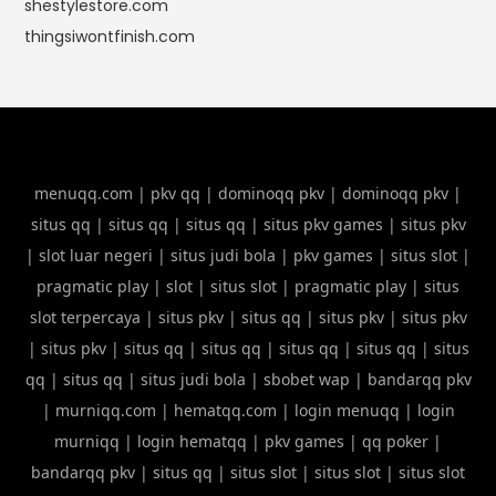
shestylestore.com
thingsiwontfinish.com
menuqq.com
|
pkv qq
|
dominoqq pkv
|
dominoqq pkv
|
situs qq
|
situs qq
|
situs qq
|
situs pkv games
|
situs pkv
|
slot luar negeri
|
situs judi bola
|
pkv games
|
situs slot
|
pragmatic play
|
slot
|
situs slot
|
pragmatic play
|
situs
slot terpercaya
|
situs pkv
|
situs qq
|
situs pkv
|
situs pkv
|
situs pkv
|
situs qq
|
situs qq
|
situs qq
|
situs qq
|
situs
qq
|
situs qq
|
situs judi bola
|
sbobet wap
|
bandarqq pkv
|
murniqq.com
|
hematqq.com
|
login menuqq
|
login
murniqq
|
login hematqq
|
pkv games
|
qq poker
|
bandarqq pkv
|
situs qq
|
situs slot
|
situs slot
|
situs slot