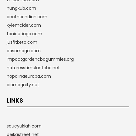
nungkub.com
anotherindian.com
xylemcider.com
taniaetiago.com
juzfitketo.com
pasomaga.com
impactgardencbdgummies.org
naturesstimulantcbd.net
nopalinaeuropa.com
biomagnify.net
LINKS
saucyukiah.com
beikastreet.net