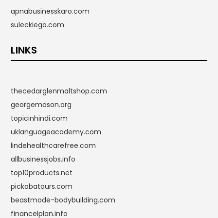
apnabusinesskaro.com
suleckiego.com
LINKS
thecedarglenmaltshop.com
georgemason.org
topicinhindi.com
uklanguageacademy.com
lindehealthcarefree.com
allbusinessjobs.info
top10products.net
pickabatours.com
beastmode-bodybuilding.com
financelplan.info