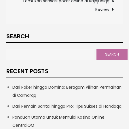
Temukan sensasi poker online di Rajajudiqq: A
Review
SEARCH
SEARCH
RECENT POSTS
Dari Poker hingga Domino: Beragam Pilihan Permainan
di Camarqq
Dari Pemain Santai hingga Pro: Tips Sukses di Hondaqq
Panduan Utama untuk Memulai Kasino Online
CentralQQ