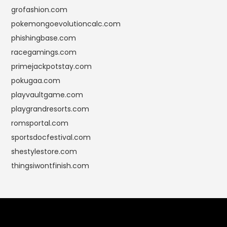
grofashion.com
pokemongoevolutioncalc.com
phishingbase.com
racegamings.com
primejackpotstay.com
pokugaa.com
playvaultgame.com
playgrandresorts.com
romsportal.com
sportsdocfestival.com
shestylestore.com
thingsiwontfinish.com