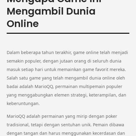
Mengambil Dunia
Online
Dalam beberapa tahun terakhir, game online telah menjadi
semakin populer, dengan jutaan orang di seluruh dunia
masuk setiap hari untuk memainkan game favorit mereka.
Salah satu game yang telah mengambil dunia online oleh
badai adalah MarioQQ, permainan multipemain populer
yang menggabungkan elemen strategi, keterampilan, dan
keberuntungan.
MarioQQ adalah permainan yang mirip dengan poker
tradisional, tetapi dengan sentuhan unik. Pemain dibawa
dengan tangan dan harus menggunakan kecerdasan dan