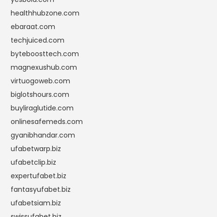
healthhubzone.com
ebaraat.com
techjuiced.com
byteboosttech.com
magnexushub.com
virtuogoweb.com
biglotshours.com
buyliraglutide.com
onlinesafemeds.com
gyanibhandar.com
ufabetwarp.biz
ufabetclip.biz
expertufabet.biz
fantasyufabet.biz
ufabetsiam.biz
swissufabet.biz