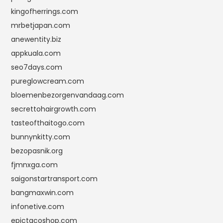
kingofherrings.com
mrbetjapan.com
anewentity.biz
appkuala.com
seo7days.com
pureglowcream.com
bloemenbezorgenvandaag.com
secrettohairgrowth.com
tasteofthaitogo.com
bunnynkitty.com
bezopasnik.org
fjmnxga.com
saigonstartransport.com
bangmaxwin.com
infonetive.com
epictacoshop.com