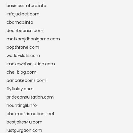
businessfuture.info
infojudibet.com
cbdmap.info
deanbeanxn.com
matkarajdhanigame.com
popthrone.com
world-slots.com
imakewebsolution.com
che-blog.com
pancakecoinz.com
flyfinley.com
prideconsultation.com
hountinglil.info
chakraaffirmations.net
bestjokes4u.com
lustgurgaon.com