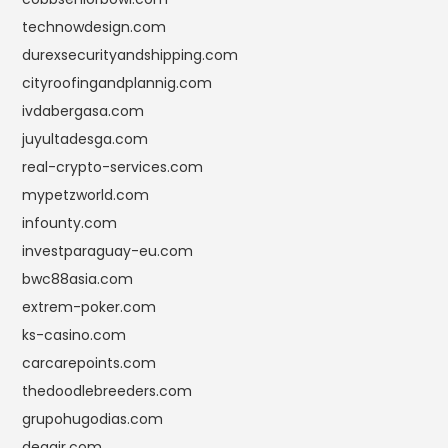
technowdesign.com
durexsecurityandshipping.com
cityroofingandplannig.com
ivdabergasa.com
juyultadesga.com
real-crypto-services.com
mypetzworld.com
infounty.com
investparaguay-eu.com
bwc88asia.com
extrem-poker.com
ks-casino.com
carcarepoints.com
thedoodlebreeders.com
grupohugodias.com
deqair.com