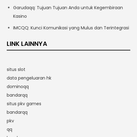
Garudaqq: Tujuan Tujuan Anda untuk Kegembiraan
Kasino
IMCQQ: Kunci Komunikasi yang Mulus dan Terintegrasi
LINK LAINNYA
situs slot
data pengeluaran hk
dominoqq
bandarqq
situs pkv games
bandarqq
pkv
qq