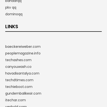
bandarqq
pkv qq
dominoqq
LINKS
baeckereiweber.com
peoplemagazine.info
techashes.com
canyouwash.co
havadisantalya.com
techdtimes.com
techieboot.com
gundembalikesir.com
itechar.com
yesbold.com