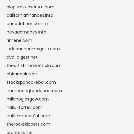
biopuraskinserum.com
californiafinances.info
canadafinance.info
nevadamoney.info
rimene.com
ledepanneur-pigalle.com
dvd-digest.net
theartistsmarketnola.com
chiranaplus.biz
stackspancakebar.com
namheongfoodcourt.com
milanoglasgow.com
hallu-forte3.com
hallu-motion24.com
therockskippers.com
granfoss.net