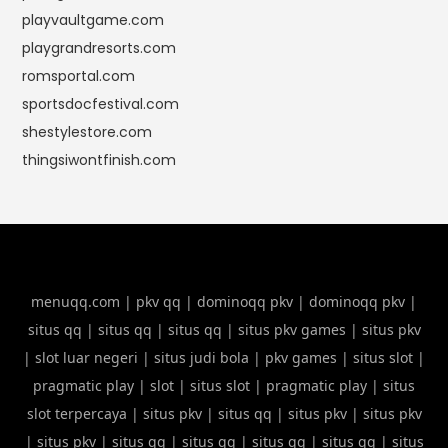
playvaultgame.com
playgrandresorts.com
romsportal.com
sportsdocfestival.com
shestylestore.com
thingsiwontfinish.com
menuqq.com
|
pkv qq
|
dominoqq pkv
|
dominoqq pkv
|
situs qq
|
situs qq
|
situs qq
|
situs pkv games
|
situs pkv
|
slot luar negeri
|
situs judi bola
|
pkv games
|
situs slot
|
pragmatic play
|
slot
|
situs slot
|
pragmatic play
|
situs
slot terpercaya
|
situs pkv
|
situs qq
|
situs pkv
|
situs pkv
|
situs pkv
|
situs qq
|
situs qq
|
situs qq
|
situs qq
|
situs