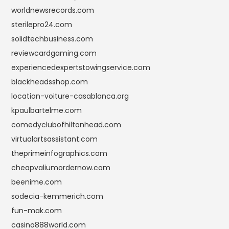
worldnewsrecords.com
sterilepro24.com
solidtechbusiness.com
reviewcardgaming.com
experiencedexpertstowingservice.com
blackheadsshop.com
location-voiture-casablanca.org
kpaulbartelme.com
comedyclubofhiltonhead.com
virtualartsassistant.com
theprimeinfographics.com
cheapvaliumordernow.com
beenime.com
sodecia-kemmerich.com
fun-mak.com
casino888world.com