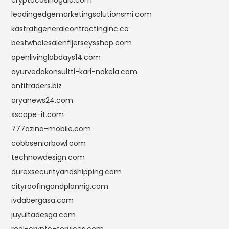
cryptocasinoguid.com
leadingedgemarketingsolutionsmi.com
kastratigeneralcontractinginc.co
bestwholesalenfljerseysshop.com
openlivinglabdays14.com
ayurvedakonsultti-kari-nokela.com
antitraders.biz
aryanews24.com
xscape-it.com
777azino-mobile.com
cobbseniorbowl.com
technowdesign.com
durexsecurityandshipping.com
cityroofingandplannig.com
ivdabergasa.com
juyultadesga.com