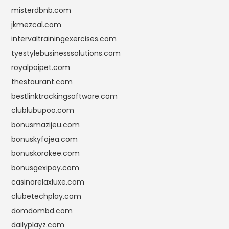
misterdbnb.com
jkmezcal.com
intervaltrainingexercises.com
tyestylebusinesssolutions.com
royalpoipet.com
thestaurant.com
bestlinktrackingsoftware.com
clublubupoo.com
bonusmazijeu.com
bonuskyfojea.com
bonuskorokee.com
bonusgexipoy.com
casinorelaxluxe.com
clubetechplay.com
domdombd.com
dailyplayz.com