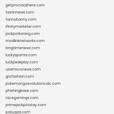
getprocrackhere.com
fastinnews.com
fannybanny.com
ifinitymarketer.com
jackpotkoning.com
modlinknetworks.com
longtimenewz.com
luckysportss.com
luckpeakplay.com
usamicronews.com
grofashion.com
pokemongoevolutioncalc.com
phishingbase.com
racegamings.com
primejackpotstay.com
pokugaa.com