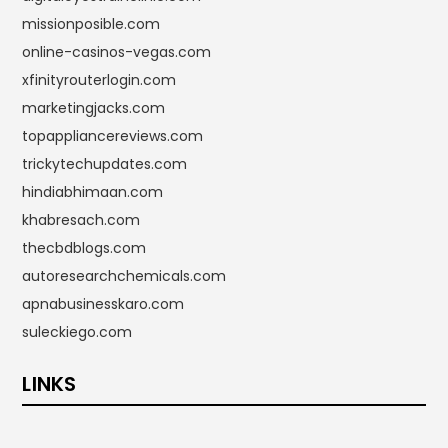
missionposible.com
online-casinos-vegas.com
xfinityrouterlogin.com
marketingjacks.com
topappliancereviews.com
trickytechupdates.com
hindiabhimaan.com
khabresach.com
thecbdblogs.com
autoresearchchemicals.com
apnabusinesskaro.com
suleckiego.com
LINKS