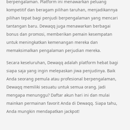
berpengalaman. Platform ini menawarkan peluang
kompetitif dan beragam pilihan taruhan, menjadikannya
pilihan tepat bagi penjudi berpengalaman yang mencari
tantangan baru. Dewaqq juga menawarkan berbagai
bonus dan promosi, memberikan pemain kesempatan
untuk meningkatkan kemenangan mereka dan
memaksimalkan pengalaman perjudian mereka.
Secara keseluruhan, Dewaqq adalah platform hebat bagi
siapa saja yang ingin melepaskan jiwa penjudinya. Baik
Anda seorang pemula atau profesional berpengalaman,
Dewaqq memiliki sesuatu untuk semua orang. Jadi
mengapa menunggu? Daftar akun hari ini dan mulai
mainkan permainan favorit Anda di Dewaqq. Siapa tahu,
Anda mungkin mendapatkan jackpot!