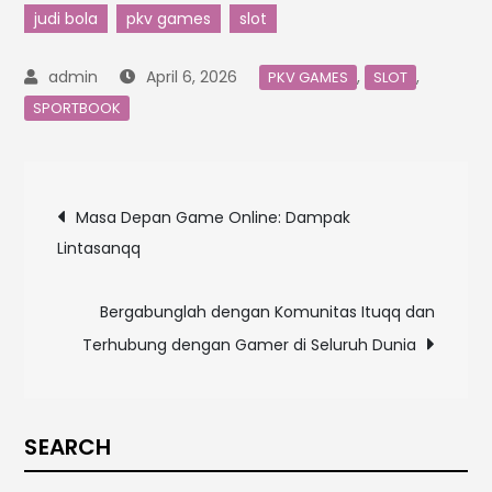
judi bola
pkv games
slot
April 6, 2026
,
,
PKV GAMES
SLOT
SPORTBOOK
Post
Masa Depan Game Online: Dampak
Lintasanqq
navigation
Bergabunglah dengan Komunitas Ituqq dan
Terhubung dengan Gamer di Seluruh Dunia
SEARCH