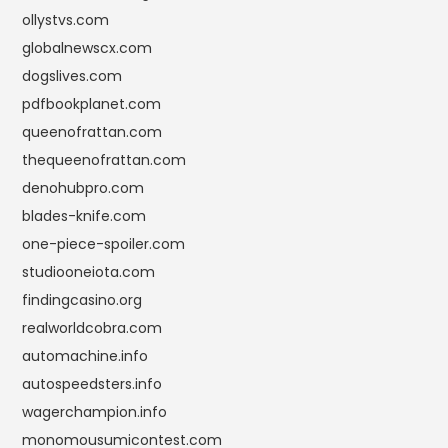
ollystvs.com
globalnewscx.com
dogslives.com
pdfbookplanet.com
queenofrattan.com
thequeenofrattan.com
denohubpro.com
blades-knife.com
one-piece-spoiler.com
studiooneiota.com
findingcasino.org
realworldcobra.com
automachine.info
autospeedsters.info
wagerchampion.info
monomousumicontest.com