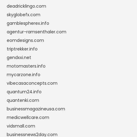
deadricklingo.com
skyglobefx.com
gamblespherex.info
agentur-ramsenthaler.com
eomdesigns.com
triptrekker.info
gendxxi.net
motomasters.info
mycarzone.info
vibecasaconcepts.com
quantum24.info
quantenki.com
businessmagazineusa.com
medicwellcare.com
vidsmall.com
businessnews2day.com