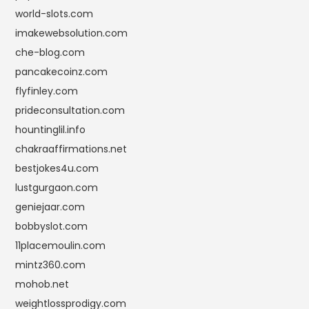
world-slots.com
imakewebsolution.com
che-blog.com
pancakecoinz.com
flyfinley.com
prideconsultation.com
hountinglil.info
chakraaffirmations.net
bestjokes4u.com
lustgurgaon.com
geniejaar.com
bobbyslot.com
11placemoulin.com
mintz360.com
mohob.net
weightlossprodigy.com