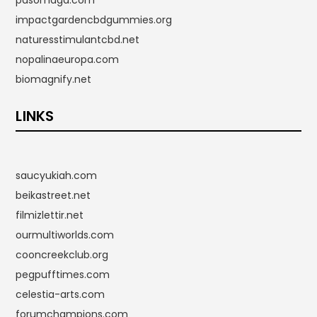
pasomaga.com
impactgardencbdgummies.org
naturesstimulantcbd.net
nopalinaeuropa.com
biomagnify.net
LINKS
saucyukiah.com
beikastreet.net
filmizlettir.net
ourmultiworlds.com
cooncreekclub.org
pegpufftimes.com
celestia-arts.com
forumchampions.com