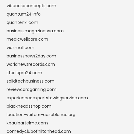
vibecasaconcepts.com
quantum24.info
quantenki.com
businessmagazineusa.com
medicwellcare.com
vidsmall.com
businessnews2day.com
worldnewsrecords.com
sterilepro24.com
solidtechbusiness.com
reviewcardgaming.com
experiencedexpertstowingservice.com
blackheadsshop.com
location-voiture-casablanca.org
kpaulbartelme.com
comedyclubofhiltonhead.com