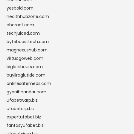
yesbold.com
healthhubzone.com
ebaraat.com
techjuiced.com
byteboosttech.com
magnexushub.com
virtuogoweb.com
biglotshours.com
buyliraglutide.com
onlinesafemeds.com
gyanibhandar.com
ufabetwarp.biz
ufabetclip.biz
expertufabet.biz
fantasyufabet.biz
ufabetsiam.biz