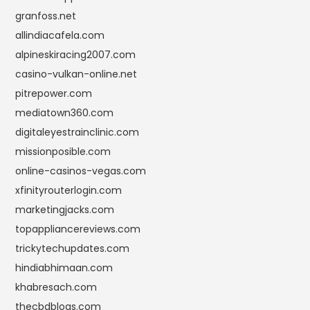
granfoss.net
allindiacafela.com
alpineskiracing2007.com
casino-vulkan-online.net
pitrepower.com
mediatown360.com
digitaleyestrainclinic.com
missionposible.com
online-casinos-vegas.com
xfinityrouterlogin.com
marketingjacks.com
topappliancereviews.com
trickytechupdates.com
hindiabhimaan.com
khabresach.com
thecbdblogs.com