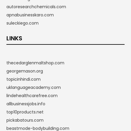
autoresearchchemicals.com
apnabusinesskaro.com
suleckiego.com
LINKS
thecedarglenmaltshop.com
georgemason.org
topicinhindi.com
uklanguageacademy.com
lindehealthcarefree.com
allbusinessjobs.info
top10products.net
pickabatours.com
beastmode-bodybuilding.com