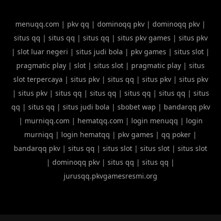
menuqq.com
|
pkv qq
|
dominoqq pkv
|
dominoqq pkv
|
situs qq
|
situs qq
|
situs qq
|
situs pkv games
|
situs pkv
|
slot luar negeri
|
situs judi bola
|
pkv games
|
situs slot
|
pragmatic play
|
slot
|
situs slot
|
pragmatic play
|
situs
slot terpercaya
|
situs pkv
|
situs qq
|
situs pkv
|
situs pkv
|
situs pkv
|
situs qq
|
situs qq
|
situs qq
|
situs qq
|
situs
qq
|
situs qq
|
situs judi bola
|
sbobet wap
|
bandarqq pkv
|
murniqq.com
|
hematqq.com
|
login menuqq
|
login
murniqq
|
login hematqq
|
pkv games
|
qq poker
|
bandarqq pkv
|
situs qq
|
situs slot
|
situs slot
|
situs slot
|
dominoqq pkv
|
situs qq
|
situs qq
|
jurusqq.pkvgamesresmi.org