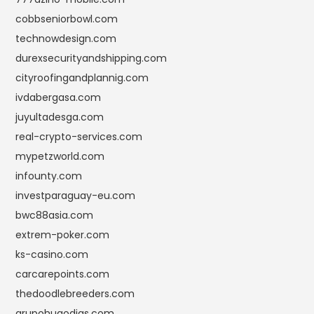
cobbseniorbowl.com
technowdesign.com
durexsecurityandshipping.com
cityroofingandplannig.com
ivdabergasa.com
juyultadesga.com
real-crypto-services.com
mypetzworld.com
infounty.com
investparaguay-eu.com
bwc88asia.com
extrem-poker.com
ks-casino.com
carcarepoints.com
thedoodlebreeders.com
grupohugodias.com