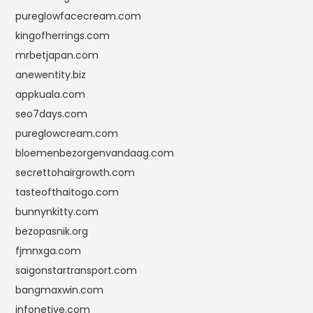
pureglowfacecream.com
kingofherrings.com
mrbetjapan.com
anewentity.biz
appkuala.com
seo7days.com
pureglowcream.com
bloemenbezorgenvandaag.com
secrettohairgrowth.com
tasteofthaitogo.com
bunnynkitty.com
bezopasnik.org
fjmnxga.com
saigonstartransport.com
bangmaxwin.com
infonetive.com