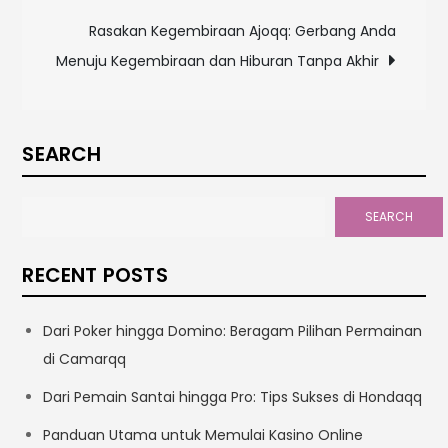
Rasakan Kegembiraan Ajoqq: Gerbang Anda
Menuju Kegembiraan dan Hiburan Tanpa Akhir
SEARCH
SEARCH
RECENT POSTS
Dari Poker hingga Domino: Beragam Pilihan Permainan
di Camarqq
Dari Pemain Santai hingga Pro: Tips Sukses di Hondaqq
Panduan Utama untuk Memulai Kasino Online