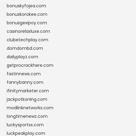
bonuskyfojea.com
bonuskorokee.com
bonusgexipoy.com
casinorelaxluxe.com
clubetechplay.com
domdombd.com
dailyplayz.com
getprocrackhere.com
fastinnews.com
fannybanny.com
ifinitymarketer.com
jackpotkoning.com
modlinknetworks.com
longtimenewz.com
luckysportss.com
luckpeakplay.com