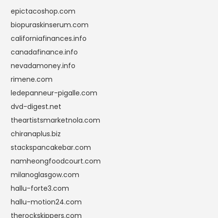
epictacoshop.com
biopuraskinserum.com
californiafinances.info
canadafinance.info
nevadamoney.info
rimene.com
ledepanneur-pigalle.com
dvd-digest.net
theartistsmarketnola.com
chiranaplus.biz
stackspancakebar.com
namheongfoodcourt.com
milanoglasgow.com
hallu-forte3.com
hallu-motion24.com
therockskippers.com