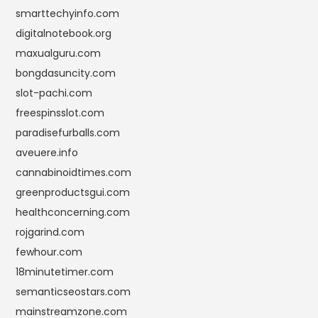
smarttechyinfo.com
digitalnotebook.org
maxualguru.com
bongdasuncity.com
slot-pachi.com
freespinsslot.com
paradisefurballs.com
aveuere.info
cannabinoidtimes.com
greenproductsgui.com
healthconcerning.com
rojgarind.com
fewhour.com
18minutetimer.com
semanticseostars.com
mainstreamzone.com