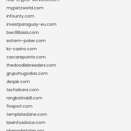
mypetzworld.com
infounty.com
investparaguay-eu.com
bwc88asia.com
extrem-poker.com
ks-casino.com
carcarepoints.com
thedoodlebreeders.com
grupohugodias.com
deqair.com
techsilvers.com
ningkatinskill.com
fivsport.com
templatedzine.com
lawinfoadvice.com
phenqdietplan.org