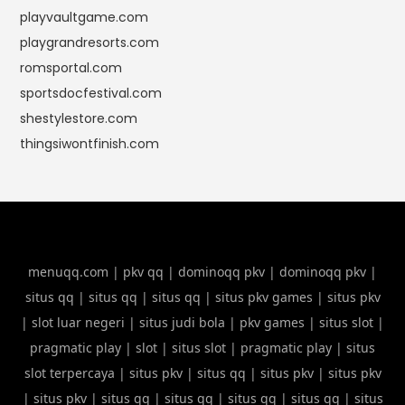
playvaultgame.com
playgrandresorts.com
romsportal.com
sportsdocfestival.com
shestylestore.com
thingsiwontfinish.com
menuqq.com
|
pkv qq
|
dominoqq pkv
|
dominoqq pkv
|
situs qq
|
situs qq
|
situs qq
|
situs pkv games
|
situs pkv
|
slot luar negeri
|
situs judi bola
|
pkv games
|
situs slot
|
pragmatic play
|
slot
|
situs slot
|
pragmatic play
|
situs
slot terpercaya
|
situs pkv
|
situs qq
|
situs pkv
|
situs pkv
|
situs pkv
|
situs qq
|
situs qq
|
situs qq
|
situs qq
|
situs