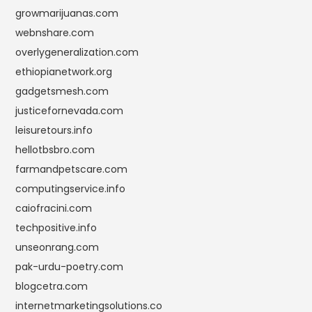
growmarijuanas.com
webnshare.com
overlygeneralization.com
ethiopianetwork.org
gadgetsmesh.com
justicefornevada.com
leisuretours.info
hellotbsbro.com
farmandpetscare.com
computingservice.info
caiofracini.com
techpositive.info
unseonrang.com
pak-urdu-poetry.com
blogcetra.com
internetmarketingsolutions.co