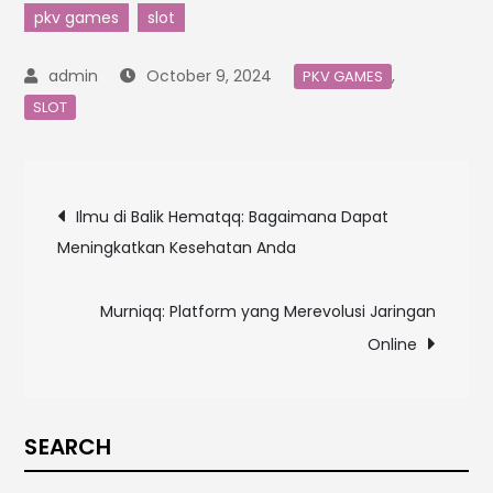
pkv games
slot
October 9, 2024
,
PKV GAMES
SLOT
Post
Ilmu di Balik Hematqq: Bagaimana Dapat
Meningkatkan Kesehatan Anda
navigation
Murniqq: Platform yang Merevolusi Jaringan
Online
SEARCH