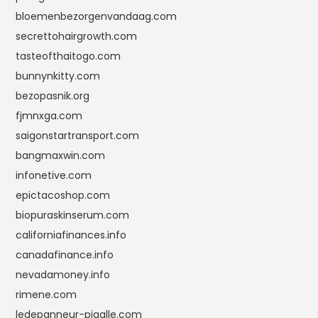
bloemenbezorgenvandaag.com
secrettohairgrowth.com
tasteofthaitogo.com
bunnynkitty.com
bezopasnik.org
fjmnxga.com
saigonstartransport.com
bangmaxwin.com
infonetive.com
epictacoshop.com
biopuraskinserum.com
californiafinances.info
canadafinance.info
nevadamoney.info
rimene.com
ledepanneur-pigalle.com