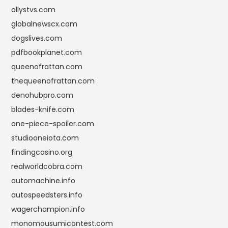
ollystvs.com
globalnewscx.com
dogslives.com
pdfbookplanet.com
queenofrattan.com
thequeenofrattan.com
denohubpro.com
blades-knife.com
one-piece-spoiler.com
studiooneiota.com
findingcasino.org
realworldcobra.com
automachine.info
autospeedsters.info
wagerchampion.info
monomousumicontest.com