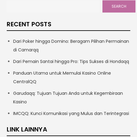
SEARCH
RECENT POSTS
Dari Poker hingga Domino: Beragam Pilihan Permainan
di Camarqq
Dari Pemain Santai hingga Pro: Tips Sukses di Hondaqq
Panduan Utama untuk Memulai Kasino Online
CentralQQ
Garudaqq: Tujuan Tujuan Anda untuk Kegembiraan
Kasino
IMCQQ: Kunci Komunikasi yang Mulus dan Terintegrasi
LINK LAINNYA