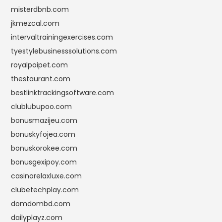
misterdbnb.com
jkmezcal.com
intervaltrainingexercises.com
tyestylebusinesssolutions.com
royalpoipet.com
thestaurant.com
bestlinktrackingsoftware.com
clublubupoo.com
bonusmazijeu.com
bonuskyfojea.com
bonuskorokee.com
bonusgexipoy.com
casinorelaxluxe.com
clubetechplay.com
domdombd.com
dailyplayz.com