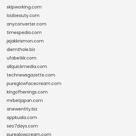
skipworking.com
loizbeauty.com
anyconverter.com
timespedia.com
jejakkrismon.com
diemthole.biz
ufabetkk.com
allquickmedia.com
technewsgazette.com
pureglowfacecream.com
kingofherrings.com
mrbetjapan.com
anewentity.biz
appkuala.com
seo7days.com
pureglowcream.com