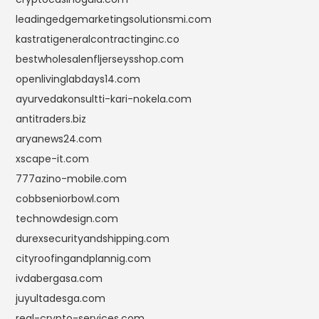
leadingedgemarketingsolutionsmi.com
kastratigeneralcontractinginc.co
bestwholesalenfljerseysshop.com
openlivinglabdays14.com
ayurvedakonsultti-kari-nokela.com
antitraders.biz
aryanews24.com
xscape-it.com
777azino-mobile.com
cobbseniorbowl.com
technowdesign.com
durexsecurityandshipping.com
cityroofingandplannig.com
ivdabergasa.com
juyultadesga.com
real-crypto-services.com