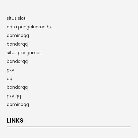
situs slot
data pengeluaran hk
dominoqq
bandarqq
situs pkv games
bandarqq
pkv
qq
bandarqq
pkv qq
dominoqq
LINKS