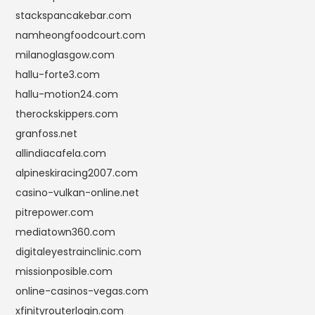
stackspancakebar.com
namheongfoodcourt.com
milanoglasgow.com
hallu-forte3.com
hallu-motion24.com
therockskippers.com
granfoss.net
allindiacafela.com
alpineskiracing2007.com
casino-vulkan-online.net
pitrepower.com
mediatown360.com
digitaleyestrainclinic.com
missionposible.com
online-casinos-vegas.com
xfinityrouterlogin.com