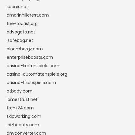
sdenix.net
amarinhillcrest.com
the-tourist.org
advogato.net
isafebag.net
bloombergz.com
enterpriseboosts.com
casino-kartenspiele.com
casino-automatenspiele.org
casino-tischspiele.com
otbody.com
jamestrust.net
trenz24.com
skipworking.com
loizbeauty.com
anyconverter.com