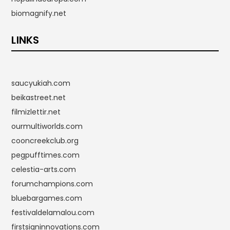
biomagnify.net
LINKS
saucyukiah.com
beikastreet.net
filmizlettir.net
ourmultiworlds.com
cooncreekclub.org
pegpufftimes.com
celestia-arts.com
forumchampions.com
bluebargames.com
festivaldelamalou.com
firstsigninnovations.com