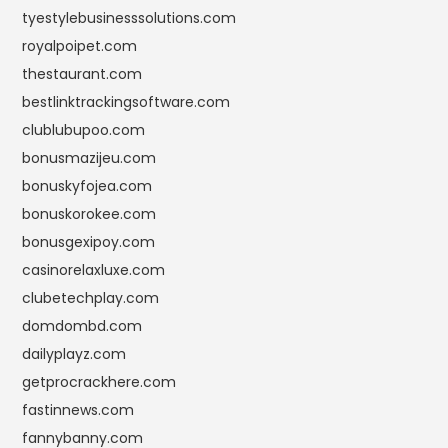
tyestylebusinesssolutions.com
royalpoipet.com
thestaurant.com
bestlinktrackingsoftware.com
clublubupoo.com
bonusmazijeu.com
bonuskyfojea.com
bonuskorokee.com
bonusgexipoy.com
casinorelaxluxe.com
clubetechplay.com
domdombd.com
dailyplayz.com
getprocrackhere.com
fastinnews.com
fannybanny.com