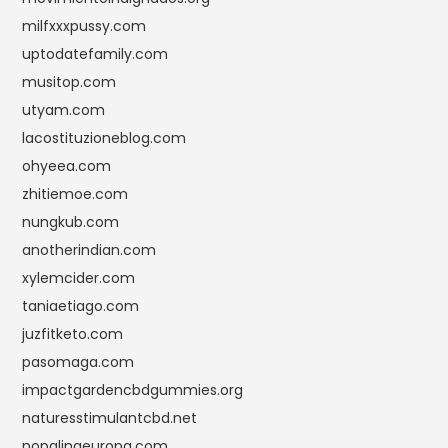
milfxxxpussy.com
uptodatefamily.com
musitop.com
utyam.com
lacostituzioneblog.com
ohyeea.com
zhitiemoe.com
nungkub.com
anotherindian.com
xylemcider.com
taniaetiago.com
juzfitketo.com
pasomaga.com
impactgardencbdgummies.org
naturesstimulantcbd.net
nopalinaeuropa.com