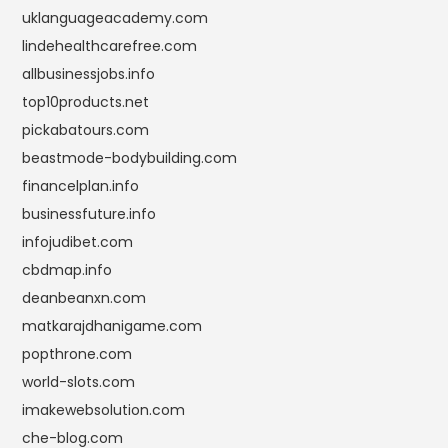
uklanguageacademy.com
lindehealthcarefree.com
allbusinessjobs.info
top10products.net
pickabatours.com
beastmode-bodybuilding.com
financelplan.info
businessfuture.info
infojudibet.com
cbdmap.info
deanbeanxn.com
matkarajdhanigame.com
popthrone.com
world-slots.com
imakewebsolution.com
che-blog.com