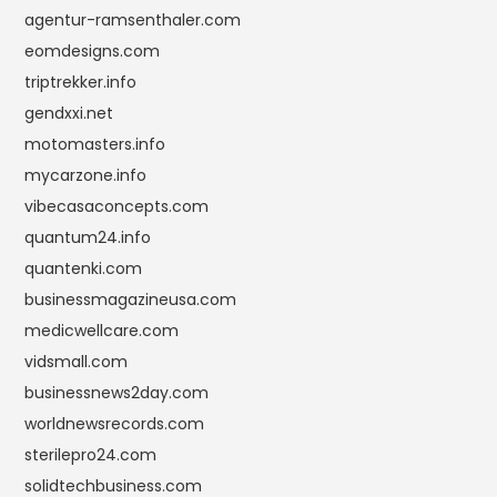
agentur-ramsenthaler.com
eomdesigns.com
triptrekker.info
gendxxi.net
motomasters.info
mycarzone.info
vibecasaconcepts.com
quantum24.info
quantenki.com
businessmagazineusa.com
medicwellcare.com
vidsmall.com
businessnews2day.com
worldnewsrecords.com
sterilepro24.com
solidtechbusiness.com