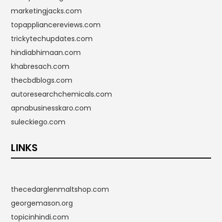
marketingjacks.com
topappliancereviews.com
trickytechupdates.com
hindiabhimaan.com
khabresach.com
thecbdblogs.com
autoresearchchemicals.com
apnabusinesskaro.com
suleckiego.com
LINKS
thecedarglenmaltshop.com
georgemason.org
topicinhindi.com