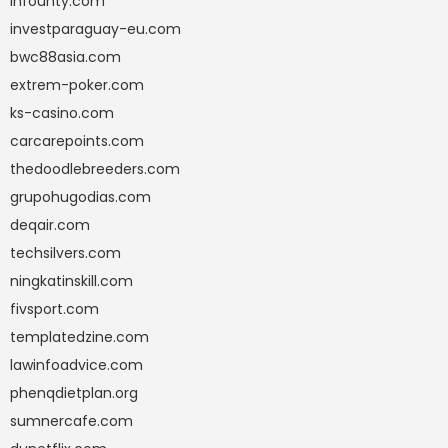
infounty.com
investparaguay-eu.com
bwc88asia.com
extrem-poker.com
ks-casino.com
carcarepoints.com
thedoodlebreeders.com
grupohugodias.com
deqair.com
techsilvers.com
ningkatinskill.com
fivsport.com
templatedzine.com
lawinfoadvice.com
phenqdietplan.org
sumnercafe.com