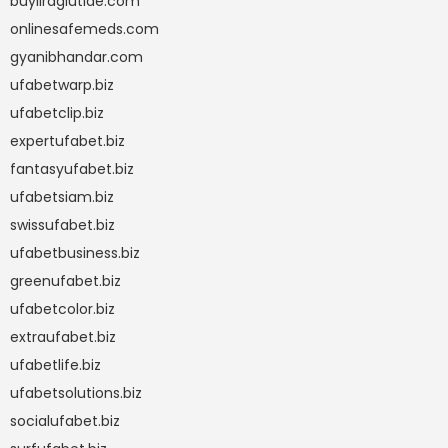
buyliraglutide.com
onlinesafemeds.com
gyanibhandar.com
ufabetwarp.biz
ufabetclip.biz
expertufabet.biz
fantasyufabet.biz
ufabetsiam.biz
swissufabet.biz
ufabetbusiness.biz
greenufabet.biz
ufabetcolor.biz
extraufabet.biz
ufabetlife.biz
ufabetsolutions.biz
socialufabet.biz