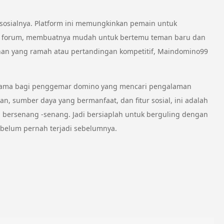
 sosialnya. Platform ini memungkinkan pemain untuk
an forum, membuatnya mudah untuk bertemu teman baru dan
inan yang ramah atau pertandingan kompetitif, Maindomino99
utama bagi penggemar domino yang mencari pengalaman
 sumber daya yang bermanfaat, dan fitur sosial, ini adalah
ersenang -senang. Jadi bersiaplah untuk berguling dengan
belum pernah terjadi sebelumnya.