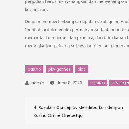
perjudian harus menyenangkan dan menyenangkan, ja
kecemasan.
Dengan mempertimbangkan tip dan strategi ini, An
Ingatlah untuk memilih permainan Anda dengan bijak
memanfaatkan bonus dan promosi, dan tahu kapan h
meningkatkan peluang sukses dan menjadi pemenan
casino
pkv games
slot
June 8, 2026
,
CASINO
PKV GAM
Post
Rasakan Gameplay Mendebarkan dengan
Kasino Online Onebetqq
navigation