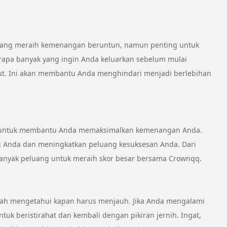
dang meraih kemenangan beruntun, namun penting untuk
apa banyak yang ingin Anda keluarkan sebelum mulai
ut. Ini akan membantu Anda menghindari menjadi berlebihan
 untuk membantu Anda memaksimalkan kemenangan Anda.
 Anda dan meningkatkan peluang kesuksesan Anda. Dari
 banyak peluang untuk meraih skor besar bersama Crownqq.
alah mengetahui kapan harus menjauh. Jika Anda mengalami
tuk beristirahat dan kembali dengan pikiran jernih. Ingat,