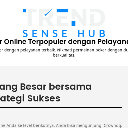
er Online Terpopuler dengan Pelayan
uler dengan pelayanan terbaik. Nikmati permainan poker dengan 
berkualitas.
nang Besar bersama
rategi Sukses
ne Anda ke level berikutnya, Anda bisa mengunjungi Crownqq.