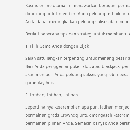
Kasino online utama ini menawarkan beragam permain
dirancang untuk memberi Anda peluang terbaik untu
Anda dapat meningkatkan peluang sukses dan mend
Berikut beberapa tips dan strategi untuk membant
1. Pilih Game Anda dengan Bijak
Salah satu langkah terpenting untuk menang besar 
Baik Anda penggemar poker, slot, atau blackjack, pe
akan memberi Anda peluang sukses yang lebih besar
gameplay Anda.
2. Latihan, Latihan, Latihan
Seperti halnya keterampilan apa pun, latihan menja
permainan gratis Crownqq untuk mengasah keteramp
permainan pilihan Anda. Semakin banyak Anda berlat