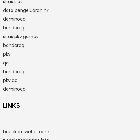
situs slot
data pengeluaran hk
dominoqq
bandarqq
situs pkv games
bandarqq
pkv
qq
bandarqq
pkv qq
dominoqq
LINKS
baeckereiweber.com