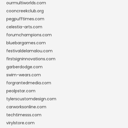
ourmultiworlds.com
cooncreekclub.org
pegpufftimes.com
celestia-arts.com
forumchampions.com
bluebargames.com
festivaldelamalou.com
firstsigninnovations.com
garberdodge.com
swim-wears.com
forgrantedmedia.com
peolpstar.com
tylerscustomdesign.com
carworksonline.com
techtimesss.com
virylstore.com