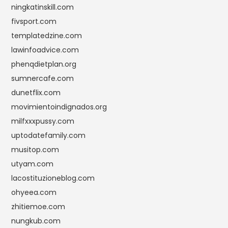
ningkatinskill.com
fivsport.com
templatedzine.com
lawinfoadvice.com
phenqdietplan.org
sumnercafe.com
dunetflix.com
movimientoindignados.org
milfxxxpussy.com
uptodatefamily.com
musitop.com
utyam.com
lacostituzioneblog.com
ohyeea.com
zhitiemoe.com
nungkub.com