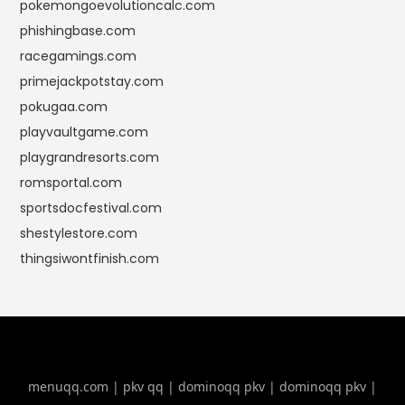
pokemongoevolutioncalc.com
phishingbase.com
racegamings.com
primejackpotstay.com
pokugaa.com
playvaultgame.com
playgrandresorts.com
romsportal.com
sportsdocfestival.com
shestylestore.com
thingsiwontfinish.com
menuqq.com
|
pkv qq
|
dominoqq pkv
|
dominoqq pkv
|