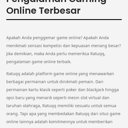
Online Terbesar
Apakah Anda penggemar game online? Apakah Anda
menikmati sensasi kompetisi dan kepuasan menang besar?
Jika demikian, maka Anda perlu memeriksa Ratuqq,
pengalaman game online terbaik.
Ratuqq adalah platform game online yang menawarkan
berbagai permainan untuk dinikmati pemain. Dari
permainan kartu klasik seperti poker dan blackjack hingga
opsi baru yang menarik seperti mesin slot virtual dan
taruhan olahraga, Ratuqq memiliki sesuatu untuk semua
orang. Tapi apa yang membedakan Ratuqq dari situs game
online lainnya adalah komitmennya untuk memberikan