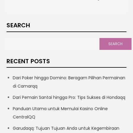
SEARCH
SEARCH
RECENT POSTS
Dari Poker hingga Domino: Beragam Pilihan Permainan
di Camarqq
Dari Pemain Santai hingga Pro: Tips Sukses di Hondaqq
Panduan Utama untuk Memulai Kasino Online
CentralQQ
Garudaqq: Tujuan Tujuan Anda untuk Kegembiraan