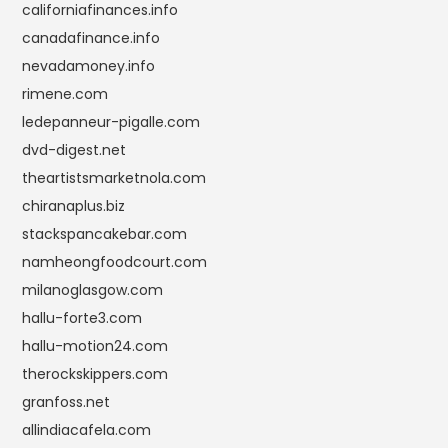
californiafinances.info
canadafinance.info
nevadamoney.info
rimene.com
ledepanneur-pigalle.com
dvd-digest.net
theartistsmarketnola.com
chiranaplus.biz
stackspancakebar.com
namheongfoodcourt.com
milanoglasgow.com
hallu-forte3.com
hallu-motion24.com
therockskippers.com
granfoss.net
allindiacafela.com