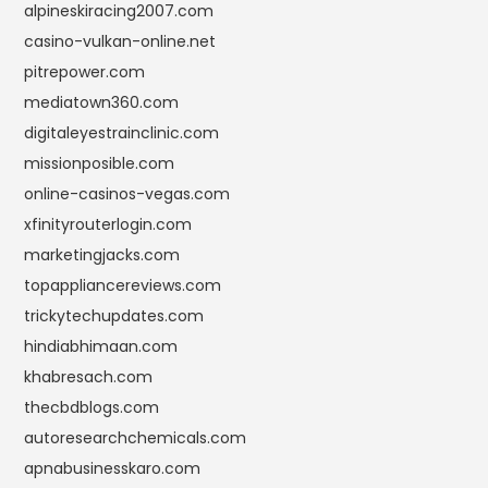
alpineskiracing2007.com
casino-vulkan-online.net
pitrepower.com
mediatown360.com
digitaleyestrainclinic.com
missionposible.com
online-casinos-vegas.com
xfinityrouterlogin.com
marketingjacks.com
topappliancereviews.com
trickytechupdates.com
hindiabhimaan.com
khabresach.com
thecbdblogs.com
autoresearchchemicals.com
apnabusinesskaro.com