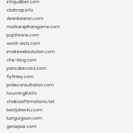
infojudibet.com
cbdmap.info
deanbeanxn.com
matkarajdhanigame.com
popthrone.com
world-slots.com
imakewebsolution.com
che-blog.com
pancakecoinz.com
flyfinley.com
prideconsultation.com
hountinglil.info
chakraaffirmations.net
bestjokes4u.com
lustgurgaon.com
geniejaar.com