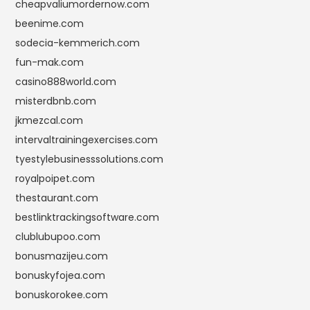
cheapvaliumordernow.com
beenime.com
sodecia-kemmerich.com
fun-mak.com
casino888world.com
misterdbnb.com
jkmezcal.com
intervaltrainingexercises.com
tyestylebusinesssolutions.com
royalpoipet.com
thestaurant.com
bestlinktrackingsoftware.com
clublubupoo.com
bonusmazijeu.com
bonuskyfojea.com
bonuskorokee.com