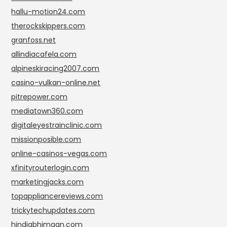
hallu-motion24.com
therockskippers.com
granfoss.net
allindiacafela.com
alpineskiracing2007.com
casino-vulkan-online.net
pitrepower.com
mediatown360.com
digitaleyestrainclinic.com
missionposible.com
online-casinos-vegas.com
xfinityrouterlogin.com
marketingjacks.com
topappliancereviews.com
trickytechupdates.com
hindiabhimaan.com