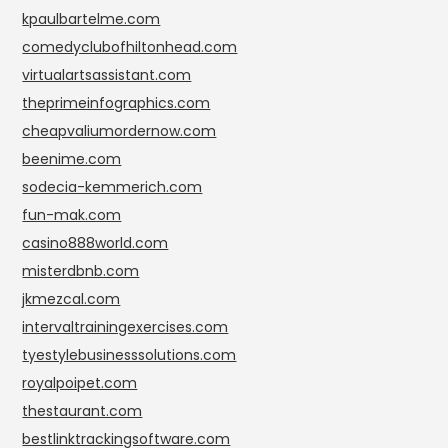
kpaulbartelme.com
comedyclubofhiltonhead.com
virtualartsassistant.com
theprimeinfographics.com
cheapvaliumordernow.com
beenime.com
sodecia-kemmerich.com
fun-mak.com
casino888world.com
misterdbnb.com
jkmezcal.com
intervaltrainingexercises.com
tyestylebusinesssolutions.com
royalpoipet.com
thestaurant.com
bestlinktrackingsoftware.com