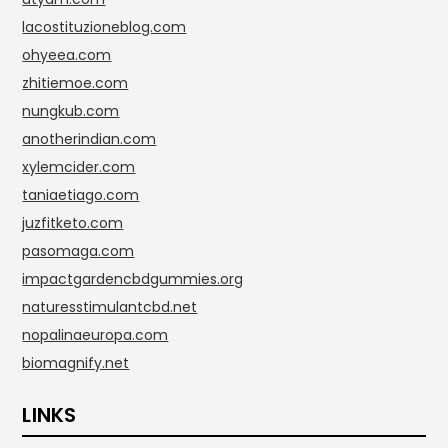
lacostituzioneblog.com
ohyeea.com
zhitiemoe.com
nungkub.com
anotherindian.com
xylemcider.com
taniaetiago.com
juzfitketo.com
pasomaga.com
impactgardencbdgummies.org
naturesstimulantcbd.net
nopalinaeuropa.com
biomagnify.net
LINKS