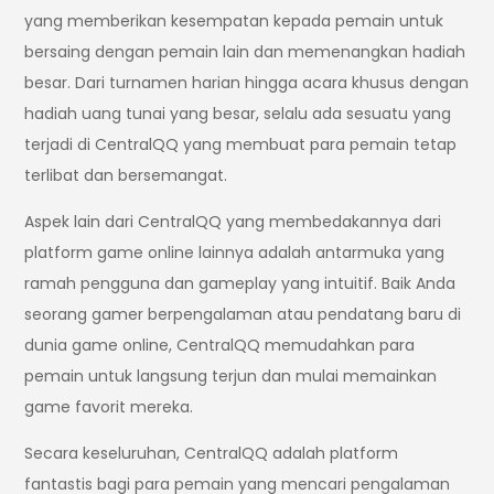
yang memberikan kesempatan kepada pemain untuk
bersaing dengan pemain lain dan memenangkan hadiah
besar. Dari turnamen harian hingga acara khusus dengan
hadiah uang tunai yang besar, selalu ada sesuatu yang
terjadi di CentralQQ yang membuat para pemain tetap
terlibat dan bersemangat.
Aspek lain dari CentralQQ yang membedakannya dari
platform game online lainnya adalah antarmuka yang
ramah pengguna dan gameplay yang intuitif. Baik Anda
seorang gamer berpengalaman atau pendatang baru di
dunia game online, CentralQQ memudahkan para
pemain untuk langsung terjun dan mulai memainkan
game favorit mereka.
Secara keseluruhan, CentralQQ adalah platform
fantastis bagi para pemain yang mencari pengalaman