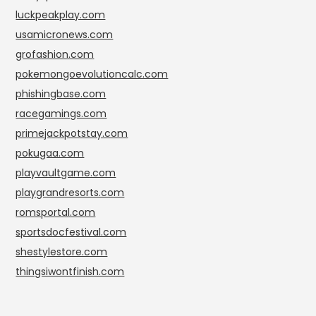
luckpeakplay.com
usamicronews.com
grofashion.com
pokemongoevolutioncalc.com
phishingbase.com
racegamings.com
primejackpotstay.com
pokugaa.com
playvaultgame.com
playgrandresorts.com
romsportal.com
sportsdocfestival.com
shestylestore.com
thingsiwontfinish.com