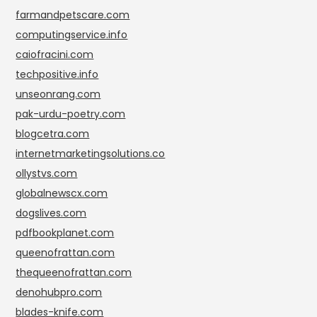
farmandpetscare.com
computingservice.info
caiofracini.com
techpositive.info
unseonrang.com
pak-urdu-poetry.com
blogcetra.com
internetmarketingsolutions.co
ollystvs.com
globalnewscx.com
dogslives.com
pdfbookplanet.com
queenofrattan.com
thequeenofrattan.com
denohubpro.com
blades-knife.com