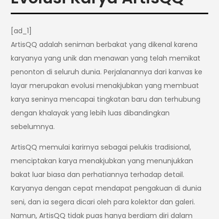
[ad_1]
ArtisQQ adalah seniman berbakat yang dikenal karena
karyanya yang unik dan menawan yang telah memikat
penonton di seluruh dunia. Perjalanannya dari kanvas ke
layar merupakan evolusi menakjubkan yang membuat
karya seninya mencapai tingkatan baru dan terhubung
dengan khalayak yang lebih luas dibandingkan
sebelumnya.
ArtisQQ memulai karirnya sebagai pelukis tradisional,
menciptakan karya menakjubkan yang menunjukkan
bakat luar biasa dan perhatiannya terhadap detail.
Karyanya dengan cepat mendapat pengakuan di dunia
seni, dan ia segera dicari oleh para kolektor dan galeri.
Namun, ArtisQQ tidak puas hanya berdiam diri dalam