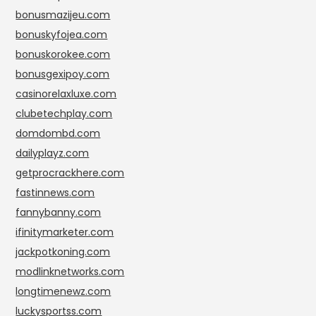
bonusmazijeu.com
bonuskyfojea.com
bonuskorokee.com
bonusgexipoy.com
casinorelaxluxe.com
clubetechplay.com
domdombd.com
dailyplayz.com
getprocrackhere.com
fastinnews.com
fannybanny.com
ifinitymarketer.com
jackpotkoning.com
modlinknetworks.com
longtimenewz.com
luckysportss.com