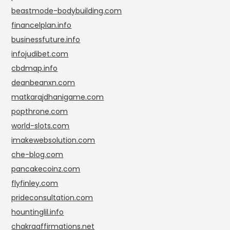
beastmode-bodybuilding.com
financelplan.info
businessfuture.info
infojudibet.com
cbdmap.info
deanbeanxn.com
matkarajdhanigame.com
popthrone.com
world-slots.com
imakewebsolution.com
che-blog.com
pancakecoinz.com
flyfinley.com
prideconsultation.com
hountinglil.info
chakraaffirmations.net