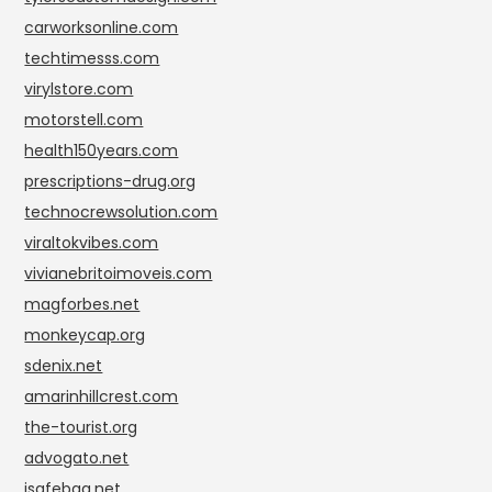
carworksonline.com
techtimesss.com
virylstore.com
motorstell.com
health150years.com
prescriptions-drug.org
technocrewsolution.com
viraltokvibes.com
vivianebritoimoveis.com
magforbes.net
monkeycap.org
sdenix.net
amarinhillcrest.com
the-tourist.org
advogato.net
isafebag.net