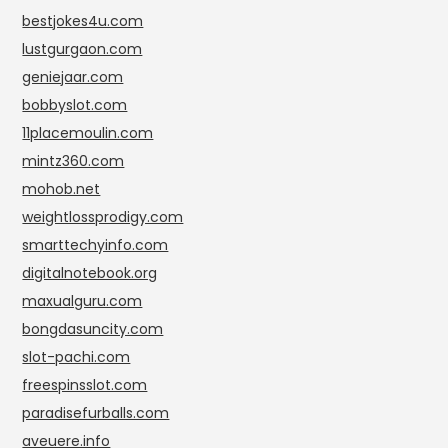
bestjokes4u.com
lustgurgaon.com
geniejaar.com
bobbyslot.com
11placemoulin.com
mintz360.com
mohob.net
weightlossprodigy.com
smarttechyinfo.com
digitalnotebook.org
maxualguru.com
bongdasuncity.com
slot-pachi.com
freespinsslot.com
paradisefurballs.com
aveuere.info