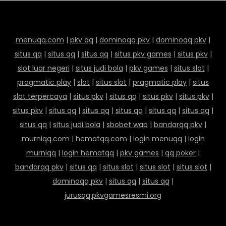
menuqq.com
|
pkv qq
|
dominoqq pkv
|
dominoqq pkv
|
situs qq
|
situs qq
|
situs qq
|
situs pkv games
|
situs pkv
|
slot luar negeri
|
situs judi bola
|
pkv games
|
situs slot
|
pragmatic play
|
slot
|
situs slot
|
pragmatic play
|
situs
slot terpercaya
|
situs pkv
|
situs qq
|
situs pkv
|
situs pkv
|
situs pkv
|
situs qq
|
situs qq
|
situs qq
|
situs qq
|
situs qq
|
situs qq
|
situs judi bola
|
sbobet wap
|
bandarqq pkv
|
murniqq.com
|
hematqq.com
|
login menuqq
|
login
murniqq
|
login hematqq
|
pkv games
|
qq poker
|
bandarqq pkv
|
situs qq
|
situs slot
|
situs slot
|
situs slot
|
dominoqq pkv
|
situs qq
|
situs qq
|
jurusqq.pkvgamesresmi.org