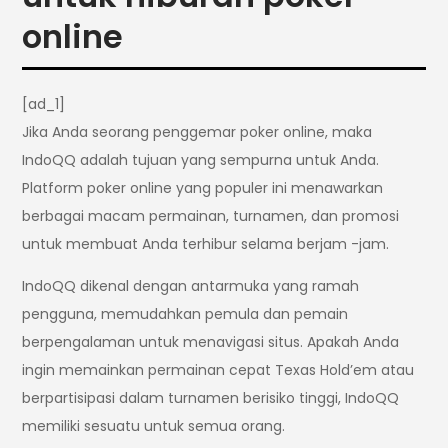
online
[ad_1]
Jika Anda seorang penggemar poker online, maka
IndoQQ adalah tujuan yang sempurna untuk Anda.
Platform poker online yang populer ini menawarkan
berbagai macam permainan, turnamen, dan promosi
untuk membuat Anda terhibur selama berjam -jam.
IndoQQ dikenal dengan antarmuka yang ramah
pengguna, memudahkan pemula dan pemain
berpengalaman untuk menavigasi situs. Apakah Anda
ingin memainkan permainan cepat Texas Hold’em atau
berpartisipasi dalam turnamen berisiko tinggi, IndoQQ
memiliki sesuatu untuk semua orang.