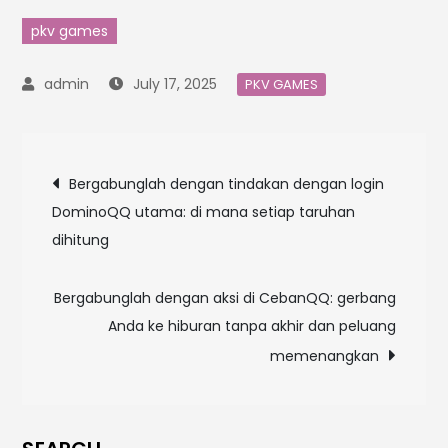
pkv games
July 17, 2025
PKV GAMES
Post
Bergabunglah dengan tindakan dengan login
DominoQQ utama: di mana setiap taruhan
navigation
dihitung
Bergabunglah dengan aksi di CebanQQ: gerbang
Anda ke hiburan tanpa akhir dan peluang
memenangkan