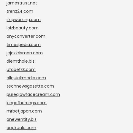
jamestrust.net
trenz24.com
skipworking.com
loizbeauty.com
anyconverter.com
timespedia.com
jejakkrismon.com
diemthole.biz
ufabetkk.com
allquickmedia.com
technewsgazette.com
pureglowfacecream.com
kingofherrings.com
mrbetjapan.com
anewentity.biz
appkuala.com