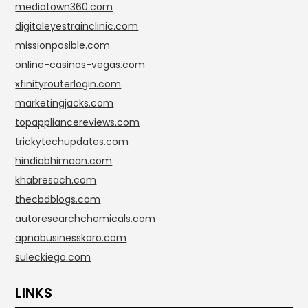
mediatown360.com
digitaleyestrainclinic.com
missionposible.com
online-casinos-vegas.com
xfinityrouterlogin.com
marketingjacks.com
topappliancereviews.com
trickytechupdates.com
hindiabhimaan.com
khabresach.com
thecbdblogs.com
autoresearchchemicals.com
apnabusinesskaro.com
suleckiego.com
LINKS