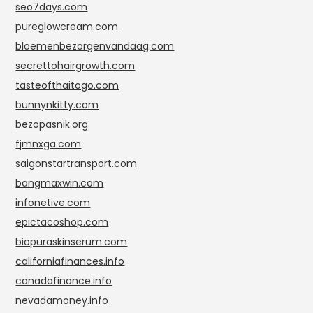
seo7days.com
pureglowcream.com
bloemenbezorgenvandaag.com
secrettohairgrowth.com
tasteofthaitogo.com
bunnynkitty.com
bezopasnik.org
fjmnxga.com
saigonstartransport.com
bangmaxwin.com
infonetive.com
epictacoshop.com
biopuraskinserum.com
californiafinances.info
canadafinance.info
nevadamoney.info