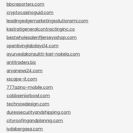
bbcreporters.com
cryptocasinoguid.com
leadingedgemarketingsolutionsmi.com
kastratigeneralcontractinginc.co
bestwholesalenfljerseysshop.com
openlivinglabdays14.com
ayurvedakonsultti-kari-nokela.com
antitraders.biz
aryanews24.com
xscape-it.com
777azino-mobile.com
cobbseniorbowl.com
technowdesign.com
durexsecurityandshipping.com
cityroofingandplannig.com
ivdabergasa.com