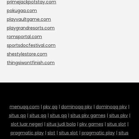
primejackpotstay.com
pokugaa.com
playvaultgame.com
playgrandresorts.com
romsportal.com
sportsdocfestival.com
shestylestore.com
thingsiwontfinish.com
menuqq.com
|
pkv qq
|
dominoqq pkv
|
dominoqq pkv
|
situs qq
|
situs qq
|
situs qq
|
situs pkv games
|
situs pkv
|
slot luar negeri
|
situs judi bola
|
pkv games
|
situs slot
|
pragmatic play
|
slot
|
situs slot
|
pragmatic play
|
situs