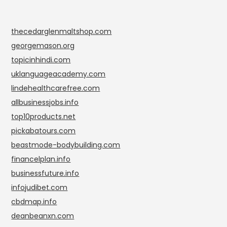
thecedarglenmaltshop.com
georgemason.org
topicinhindi.com
uklanguageacademy.com
lindehealthcarefree.com
allbusinessjobs.info
top10products.net
pickabatours.com
beastmode-bodybuilding.com
financelplan.info
businessfuture.info
infojudibet.com
cbdmap.info
deanbeanxn.com