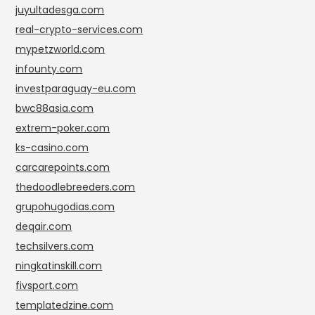
juyultadesga.com
real-crypto-services.com
mypetzworld.com
infounty.com
investparaguay-eu.com
bwc88asia.com
extrem-poker.com
ks-casino.com
carcarepoints.com
thedoodlebreeders.com
grupohugodias.com
deqair.com
techsilvers.com
ningkatinskill.com
fivsport.com
templatedzine.com