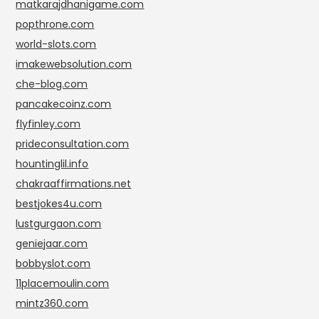
matkarajdhanigame.com
popthrone.com
world-slots.com
imakewebsolution.com
che-blog.com
pancakecoinz.com
flyfinley.com
prideconsultation.com
hountinglil.info
chakraaffirmations.net
bestjokes4u.com
lustgurgaon.com
geniejaar.com
bobbyslot.com
11placemoulin.com
mintz360.com