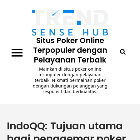
Skip
to
content
Situs Poker Online
Terpopuler dengan
Pelayanan Terbaik
Mainkan di situs poker online
terpopuler dengan pelayanan
terbaik. Nikmati permainan poker
dengan dukungan pelanggan yang
responsif dan berkualitas.
IndoQQ: Tujuan utama
bagi penggemar poker