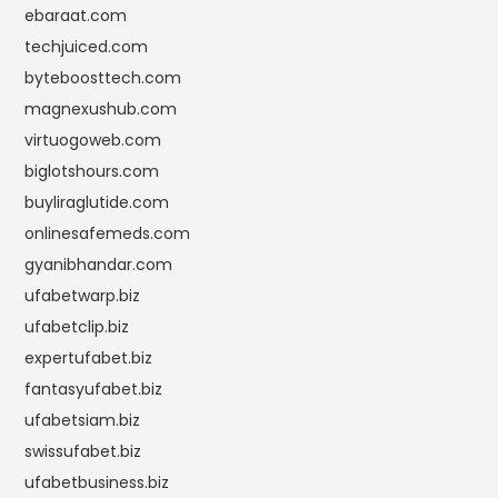
ebaraat.com
techjuiced.com
byteboosttech.com
magnexushub.com
virtuogoweb.com
biglotshours.com
buyliraglutide.com
onlinesafemeds.com
gyanibhandar.com
ufabetwarp.biz
ufabetclip.biz
expertufabet.biz
fantasyufabet.biz
ufabetsiam.biz
swissufabet.biz
ufabetbusiness.biz