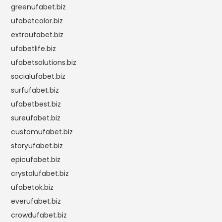
greenufabet.biz
ufabetcolor.biz
extraufabet.biz
ufabetlife.biz
ufabetsolutions.biz
socialufabet.biz
surfufabet.biz
ufabetbest.biz
sureufabet.biz
customufabet.biz
storyufabet.biz
epicufabet.biz
crystalufabet.biz
ufabetok.biz
everufabet.biz
crowdufabet.biz