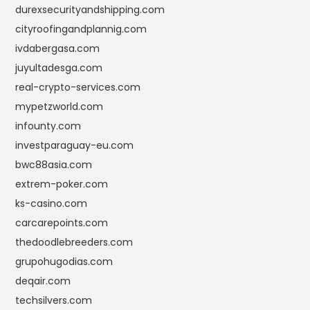
durexsecurityandshipping.com
cityroofingandplannig.com
ivdabergasa.com
juyultadesga.com
real-crypto-services.com
mypetzworld.com
infounty.com
investparaguay-eu.com
bwc88asia.com
extrem-poker.com
ks-casino.com
carcarepoints.com
thedoodlebreeders.com
grupohugodias.com
deqair.com
techsilvers.com