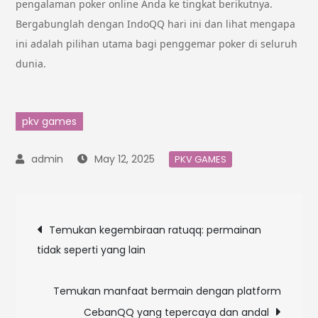
pengalaman poker online Anda ke tingkat berikutnya.
Bergabunglah dengan IndoQQ hari ini dan lihat mengapa
ini adalah pilihan utama bagi penggemar poker di seluruh
dunia.
pkv games
May 12, 2025
PKV GAMES
Post
Temukan kegembiraan ratuqq: permainan
tidak seperti yang lain
navigation
Temukan manfaat bermain dengan platform
CebanQQ yang tepercaya dan andal