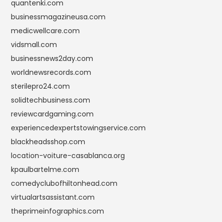
quantenki.com
businessmagazineusa.com
medicwellcare.com
vidsmall.com
businessnews2day.com
worldnewsrecords.com
sterilepro24.com
solidtechbusiness.com
reviewcardgaming.com
experiencedexpertstowingservice.com
blackheadsshop.com
location-voiture-casablanca.org
kpaulbartelme.com
comedyclubofhiltonhead.com
virtualartsassistant.com
theprimeinfographics.com