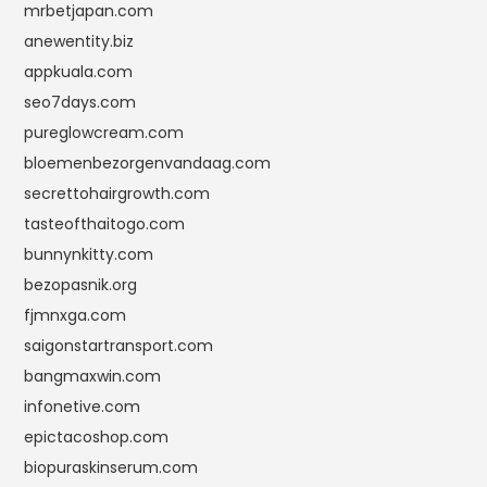
mrbetjapan.com
anewentity.biz
appkuala.com
seo7days.com
pureglowcream.com
bloemenbezorgenvandaag.com
secrettohairgrowth.com
tasteofthaitogo.com
bunnynkitty.com
bezopasnik.org
fjmnxga.com
saigonstartransport.com
bangmaxwin.com
infonetive.com
epictacoshop.com
biopuraskinserum.com