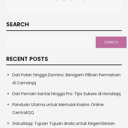
SEARCH
SEARCH
RECENT POSTS
Dari Poker hingga Domino: Beragam Pilihan Permainan
di Camarqq
Dari Pemain Santai hingga Pro: Tips Sukses di Hondaqq
Panduan Utama untuk Memulai Kasino Online
CentralQQ
Garudaqq: Tujuan Tujuan Anda untuk Kegembiraan