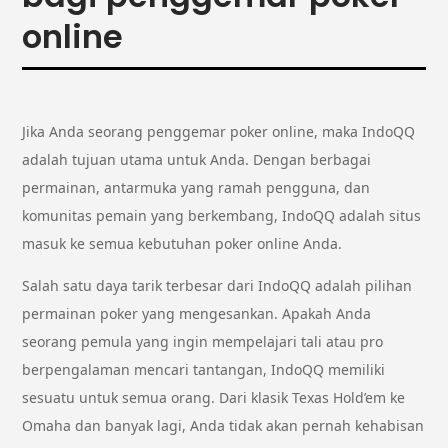
online
Jika Anda seorang penggemar poker online, maka IndoQQ
adalah tujuan utama untuk Anda. Dengan berbagai
permainan, antarmuka yang ramah pengguna, dan
komunitas pemain yang berkembang, IndoQQ adalah situs
masuk ke semua kebutuhan poker online Anda.
Salah satu daya tarik terbesar dari IndoQQ adalah pilihan
permainan poker yang mengesankan. Apakah Anda
seorang pemula yang ingin mempelajari tali atau pro
berpengalaman mencari tantangan, IndoQQ memiliki
sesuatu untuk semua orang. Dari klasik Texas Hold’em ke
Omaha dan banyak lagi, Anda tidak akan pernah kehabisan