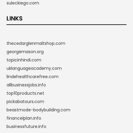
suleckiego.com
LINKS
thecedarglenmaltshop.com
georgemason.org
topicinhindi.com
uklanguageacademy.com
lindehealthcarefree.com
allbusinessjobs.info
top10products.net
pickabatours.com
beastmode-bodybuilding.com
financelplan.info
businessfuture.info