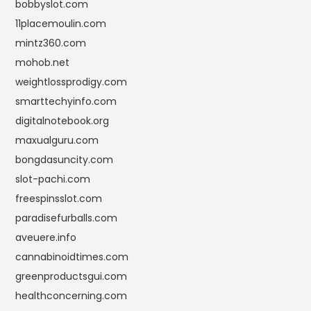
bobbyslot.com
11placemoulin.com
mintz360.com
mohob.net
weightlossprodigy.com
smarttechyinfo.com
digitalnotebook.org
maxualguru.com
bongdasuncity.com
slot-pachi.com
freespinsslot.com
paradisefurballs.com
aveuere.info
cannabinoidtimes.com
greenproductsgui.com
healthconcerning.com