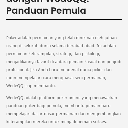
Panduan Pemula
Poker adalah permainan yang telah dinikmati oleh jutaan
orang di seluruh dunia selama berabad-abad. Ini adalah
permainan keterampilan, strategi, dan psikologi,
menjadikannya favorit di antara pemain kasual dan penjudi
profesional. Jika Anda baru mengenal dunia poker dan
ingin mempelajari cara menguasai seni permainan,
WedeQQ siap membantu.
WedeQQ adalah platform poker online yang menawarkan
panduan poker bagi pemula, membantu pemain baru
mempelajari dasar-dasar permainan dan mengembangkan
keterampilan mereka untuk menjadi pemain sukses.