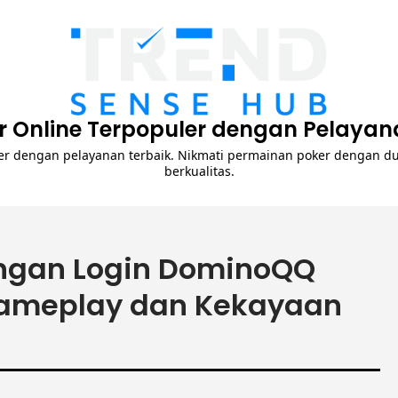
er Online Terpopuler dengan Pelayan
uler dengan pelayanan terbaik. Nikmati permainan poker dengan 
berkualitas.
ngan Login DominoQQ
Gameplay dan Kekayaan