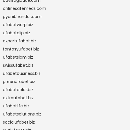
buyliraglutide.com
onlinesafemeds.com
gyanibhandar.com
ufabetwarp.biz
ufabetclip.biz
expertufabet.biz
fantasyufabet.biz
ufabetsiam.biz
swissufabet.biz
ufabetbusiness.biz
greenufabet.biz
ufabetcolor.biz
extraufabet.biz
ufabetlife.biz
ufabetsolutions.biz
socialufabet.biz