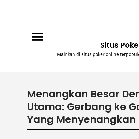
Skip
to
content
Situs Pok
Mainkan di situs poker online terpop
Menangkan Besar De
Utama: Gerbang ke 
Yang Menyenangkan