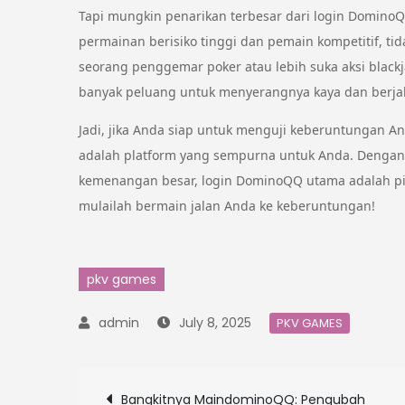
Tapi mungkin penarikan terbesar dari login Domin
permainan berisiko tinggi dan pemain kompetitif, t
seorang penggemar poker atau lebih suka aksi blac
banyak peluang untuk menyerangnya kaya dan berja
Jadi, jika Anda siap untuk menguji keberuntungan 
adalah platform yang sempurna untuk Anda. Dengan
kemenangan besar, login DominoQQ utama adalah pin
mulailah bermain jalan Anda ke keberuntungan!
pkv games
July 8, 2025
PKV GAMES
Bangkitnya MaindominoQQ: Pengubah