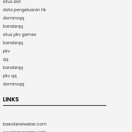
situs slot
data pengeluaran hk
dominoqq
bandarqq
situs pkv games
bandarqq
pkv
qq
bandarqq
pkv qq
dominoqq
LINKS
baeckereiweber.com