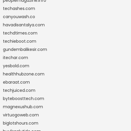
peoplemagazine.info
techashes.com
canyouwash.co
havadisantalya.com
techdtimes.com
techieboot.com
gundembalikesir.com
itechar.com
yesbold.com
healthhubzone.com
ebaraat.com
techjuiced.com
byteboosttech.com
magnexushub.com
virtuogoweb.com
biglotshours.com