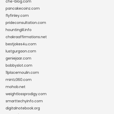
che-blog.com
pancakecoinz.com
flyfinley.com
prideconsultation.com
hountinglil.info
chakraaffirmations.net
bestjokes4u.com
lustgurgaon.com
geniejaar.com
bobbyslot.com
11placemoulin.com
mintz360.com
mohob.net
weightlossprodigy.com
smarttechyinfo.com
digitalnotebook.org