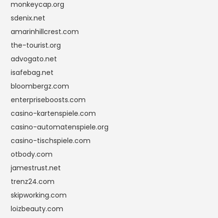
monkeycap.org
sdenix.net
amarinhillcrest.com
the-tourist.org
advogato.net
isafebag.net
bloombergz.com
enterpriseboosts.com
casino-kartenspiele.com
casino-automatenspiele.org
casino-tischspiele.com
otbody.com
jamestrust.net
trenz24.com
skipworking.com
loizbeauty.com