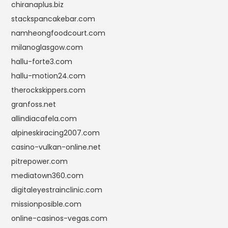
chiranaplus.biz
stackspancakebar.com
namheongfoodcourt.com
milanoglasgow.com
hallu-forte3.com
hallu-motion24.com
therockskippers.com
granfoss.net
allindiacafela.com
alpineskiracing2007.com
casino-vulkan-online.net
pitrepower.com
mediatown360.com
digitaleyestrainclinic.com
missionposible.com
online-casinos-vegas.com