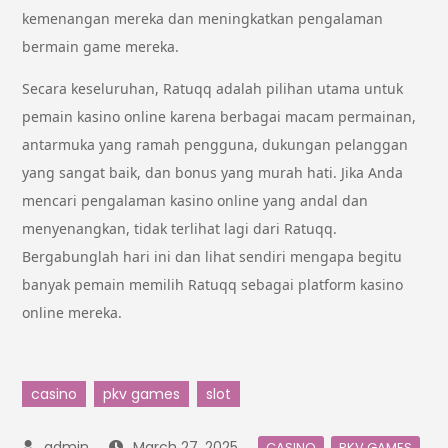
kemenangan mereka dan meningkatkan pengalaman
bermain game mereka.
Secara keseluruhan, Ratuqq adalah pilihan utama untuk
pemain kasino online karena berbagai macam permainan,
antarmuka yang ramah pengguna, dukungan pelanggan
yang sangat baik, dan bonus yang murah hati. Jika Anda
mencari pengalaman kasino online yang andal dan
menyenangkan, tidak terlihat lagi dari Ratuqq.
Bergabunglah hari ini dan lihat sendiri mengapa begitu
banyak pemain memilih Ratuqq sebagai platform kasino
online mereka.
casino
pkv games
slot
March 27, 2025
,
,
CASINO
PKV GAMES