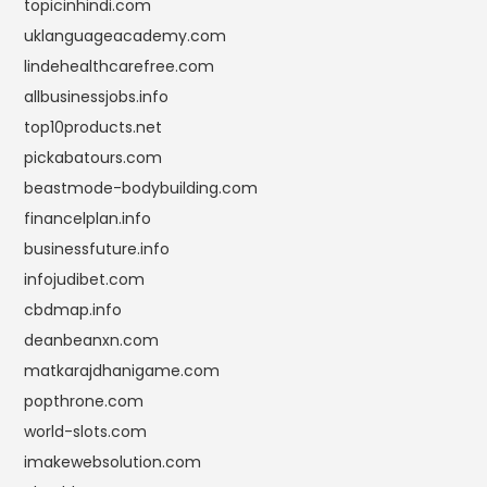
topicinhindi.com
uklanguageacademy.com
lindehealthcarefree.com
allbusinessjobs.info
top10products.net
pickabatours.com
beastmode-bodybuilding.com
financelplan.info
businessfuture.info
infojudibet.com
cbdmap.info
deanbeanxn.com
matkarajdhanigame.com
popthrone.com
world-slots.com
imakewebsolution.com