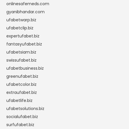
onlinesafemeds.com
gyanibhandar.com
ufabetwarp.biz
ufabetclip.biz
expertufabet.biz
fantasyufabet.biz
ufabetsiam.biz
swissufabet.biz
ufabetbusiness.biz
greenufabet.biz
ufabetcolor.biz
extraufabet.biz
ufabetlife.biz
ufabetsolutions.biz
socialufabet.biz
surfufabet.biz