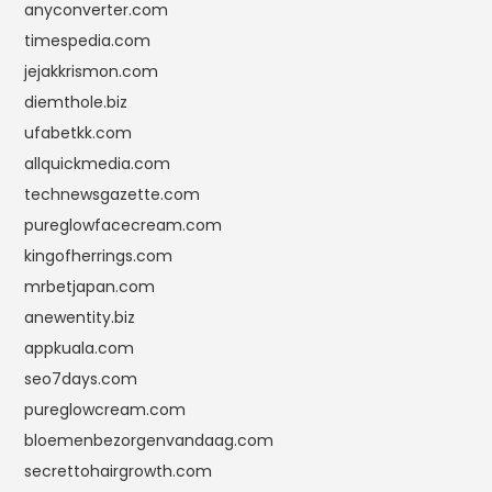
anyconverter.com
timespedia.com
jejakkrismon.com
diemthole.biz
ufabetkk.com
allquickmedia.com
technewsgazette.com
pureglowfacecream.com
kingofherrings.com
mrbetjapan.com
anewentity.biz
appkuala.com
seo7days.com
pureglowcream.com
bloemenbezorgenvandaag.com
secrettohairgrowth.com