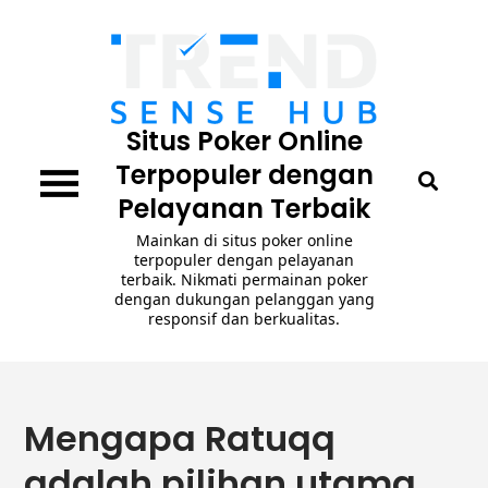
Skip
to
content
Situs Poker Online
Terpopuler dengan
Pelayanan Terbaik
Mainkan di situs poker online
terpopuler dengan pelayanan
terbaik. Nikmati permainan poker
dengan dukungan pelanggan yang
responsif dan berkualitas.
Mengapa Ratuqq
adalah pilihan utama