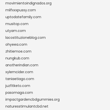
movimientoindignados.org
milfxxxpussy.com
uptodatefamily.com
musitop.com
utyam.com
lacostituzioneblog.com
ohyeea.com
zhitiemoe.com
nungkub.com
anotherindian.com
xylemcider.com
taniaetiago.com
juzfitketo.com
pasomaga.com
impactgardencbdgummies.org
naturesstimulantcbd.net