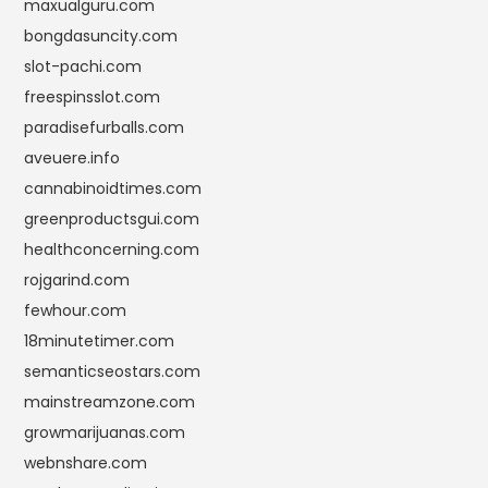
maxualguru.com
bongdasuncity.com
slot-pachi.com
freespinsslot.com
paradisefurballs.com
aveuere.info
cannabinoidtimes.com
greenproductsgui.com
healthconcerning.com
rojgarind.com
fewhour.com
18minutetimer.com
semanticseostars.com
mainstreamzone.com
growmarijuanas.com
webnshare.com