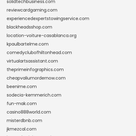
solidtechbusiness.com
reviewcardgaming.com
experiencedexpertstowingservice.com
blackheadsshop.com
location-voiture-casablanca.org
kpaulbartelme.com
comedyclubofhiltonhead.com
virtualartsassistant.com
theprimeinfographics.com
cheapvaliumordernow.com
beenime.com
sodecia-kemmerich.com
fun-mak.com
casino888world.com
misterdbnb.com
jkmezcal.com