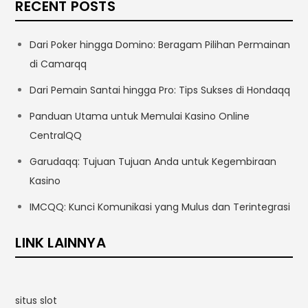
RECENT POSTS
Dari Poker hingga Domino: Beragam Pilihan Permainan
di Camarqq
Dari Pemain Santai hingga Pro: Tips Sukses di Hondaqq
Panduan Utama untuk Memulai Kasino Online
CentralQQ
Garudaqq: Tujuan Tujuan Anda untuk Kegembiraan
Kasino
IMCQQ: Kunci Komunikasi yang Mulus dan Terintegrasi
LINK LAINNYA
situs slot