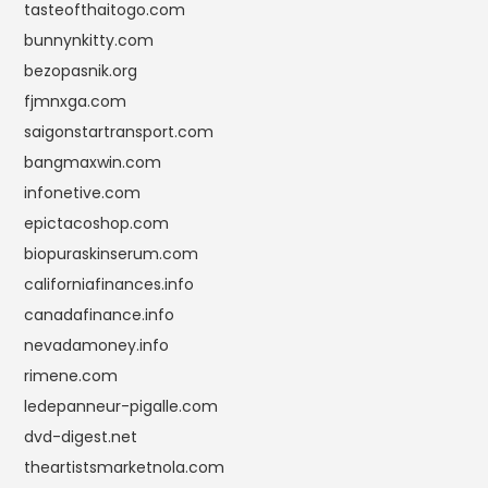
tasteofthaitogo.com
bunnynkitty.com
bezopasnik.org
fjmnxga.com
saigonstartransport.com
bangmaxwin.com
infonetive.com
epictacoshop.com
biopuraskinserum.com
californiafinances.info
canadafinance.info
nevadamoney.info
rimene.com
ledepanneur-pigalle.com
dvd-digest.net
theartistsmarketnola.com