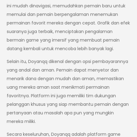
ini mudah dinavigasi, memudahkan pemain baru untuk
memulai dan pemain berpengalaman menemukan
permainan favorit mereka dengan cepat. Grafik dan efek
suaranya juga terbaik, menciptakan pengalaman
bermain game yang imersif yang membuat pemain
datang kembali untuk mencoba lebih banyak lagi.
Selain itu, Doyanqq dikenal dengan opsi pembayarannya
yang andal dan aman. Pemain dapat menyetor dan
menarik dana dengan mudah dan aman, memastikan
uang mereka aman saat menikmati permainan
favoritnya. Platform ini juga memiliki tim dukungan
pelanggan khusus yang siap membantu pemain dengan
pertanyaan atau masalah apa pun yang mungkin
mereka miliki.
Secara keseluruhan, Doyanqq adalah platform game