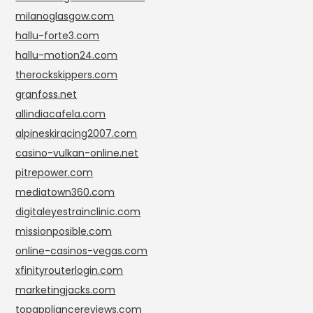
milanoglasgow.com
hallu-forte3.com
hallu-motion24.com
therockskippers.com
granfoss.net
allindiacafela.com
alpineskiracing2007.com
casino-vulkan-online.net
pitrepower.com
mediatown360.com
digitaleyestrainclinic.com
missionposible.com
online-casinos-vegas.com
xfinityrouterlogin.com
marketingjacks.com
topappliancereviews.com