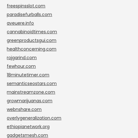
freespinsslot.com
paradisefurballs.com
aveuere.info
cannabinoidtimes.com
greenproductsgui.com
healthconcerning.com
rojgarind.com
fewhour.com
18minutetimer.com
semanticseostars.com
mainstreamzone.com
growmarijuanas.com
webnshare.com
overlygeneralization.com
ethiopianetwork.org
gadgetsmesh.com