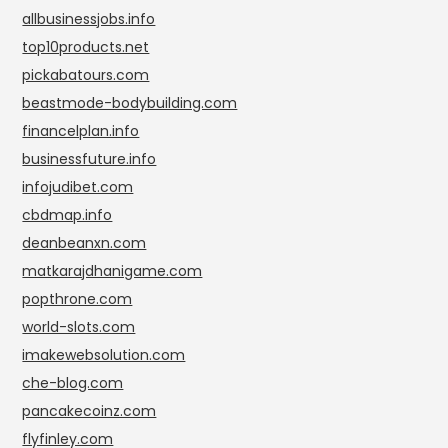
allbusinessjobs.info
top10products.net
pickabatours.com
beastmode-bodybuilding.com
financelplan.info
businessfuture.info
infojudibet.com
cbdmap.info
deanbeanxn.com
matkarajdhanigame.com
popthrone.com
world-slots.com
imakewebsolution.com
che-blog.com
pancakecoinz.com
flyfinley.com