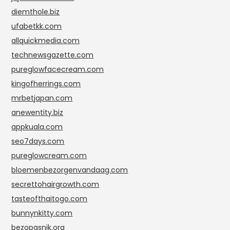
diemthole.biz
ufabetkk.com
allquickmedia.com
technewsgazette.com
pureglowfacecream.com
kingofherrings.com
mrbetjapan.com
anewentity.biz
appkuala.com
seo7days.com
pureglowcream.com
bloemenbezorgenvandaag.com
secrettohairgrowth.com
tasteofthaitogo.com
bunnynkitty.com
bezopasnik.org