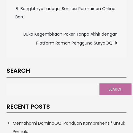
Post
Bangkitnya Ludoqq: Sensasi Permainan Online
Baru
navigation
Buka Kegembiraan Poker Tanpa Akhir dengan
Platform Ramah Pengguna SuryaQQ
SEARCH
SEARCH
RECENT POSTS
Memahami DominoQQ: Panduan Komprehensif untuk
Pemula