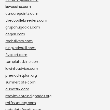
ks-casino.com
carcarepoints.com
thedoodlebreeders.com
grupohugodias.com
deqair.com
techsilvers.com
ningkatinskill.com
fivsport.com
templatedzine.com
lawinfoadvice.com
phenqdietplan.org
sumnercafe.com
dunetflix.com
movimientoindignados.org
milfxxxpussy.com
uptodatefamily.com