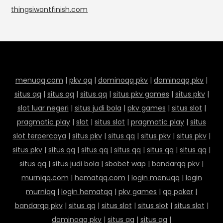
thingsiwontfinish.com
menuqq.com
|
pkv qq
|
dominoqq pkv
|
dominoqq pkv
|
situs qq
|
situs qq
|
situs qq
|
situs pkv games
|
situs pkv
|
slot luar negeri
|
situs judi bola
|
pkv games
|
situs slot
|
pragmatic play
|
slot
|
situs slot
|
pragmatic play
|
situs
slot terpercaya
|
situs pkv
|
situs qq
|
situs pkv
|
situs pkv
|
situs pkv
|
situs qq
|
situs qq
|
situs qq
|
situs qq
|
situs qq
|
situs qq
|
situs judi bola
|
sbobet wap
|
bandarqq pkv
|
murniqq.com
|
hematqq.com
|
login menuqq
|
login
murniqq
|
login hematqq
|
pkv games
|
qq poker
|
bandarqq pkv
|
situs qq
|
situs slot
|
situs slot
|
situs slot
|
dominoqq pkv
|
situs qq
|
situs qq
|