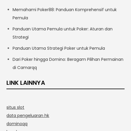
Memahami Poker88: Panduan Komprehensif untuk
Pemula
Panduan Utama Pemula untuk Poker: Aturan dan
Strategi
Panduan Utama Strategi Poker untuk Pemula
Dari Poker hingga Domino: Beragam Pilihan Permainan
di Camarqq
LINK LAINNYA
situs slot
data pengeluaran hk
dominoqq