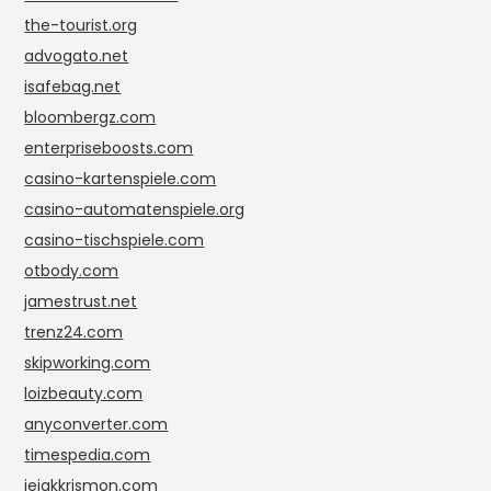
the-tourist.org
advogato.net
isafebag.net
bloombergz.com
enterpriseboosts.com
casino-kartenspiele.com
casino-automatenspiele.org
casino-tischspiele.com
otbody.com
jamestrust.net
trenz24.com
skipworking.com
loizbeauty.com
anyconverter.com
timespedia.com
jejakkrismon.com