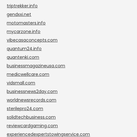
triptrekker.info
gendxxi.net
motomasters.info
mycarzone.info
vibecasaconcepts.com
quantum24.info
quantenki.com
businessmagazineusa.com
medicwellcare.com
vidsmall.com
businessnews2day.com
worldnewsrecords.com
sterilepro24.com
solidtechbusiness.com
reviewcardgaming.com
experiencedexpertstowingservice.com