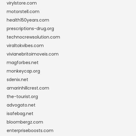
virylstore.com
motorstell.com
health150years.com
prescriptions-drug.org
technocrewsolution.com
viraltokvibes.com
vivianebritoimoveis.com
magforbes.net
monkeycap.org
sdenix.net
amarinhillcrest.com
the-tourist.org
advogato.net
isafebag.net
bloombergz.com
enterpriseboosts.com