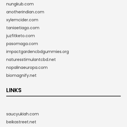
nungkub.com
anotherindian.com
xylemcider.com
taniaetiago.com
juzfitketo.com
pasomaga.com
impactgardencbdgummies.org
naturesstimulantcbd.net
nopalinaeuropa.com
biomagnify.net
LINKS
saucyukiah.com
beikastreet.net