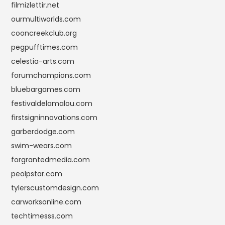
filmizlettir.net
ourmultiworlds.com
cooncreekclub.org
pegpufftimes.com
celestia-arts.com
forumchampions.com
bluebargames.com
festivaldelamalou.com
firstsigninnovations.com
garberdodge.com
swim-wears.com
forgrantedmedia.com
peolpstar.com
tylerscustomdesign.com
carworksonline.com
techtimesss.com