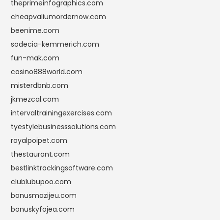
theprimeinfographics.com
cheapvaliumordernow.com
beenime.com
sodecia-kemmerich.com
fun-mak.com
casino888world.com
misterdbnb.com
jkmezcal.com
intervaltrainingexercises.com
tyestylebusinesssolutions.com
royalpoipet.com
thestaurant.com
bestlinktrackingsoftware.com
clublubupoo.com
bonusmazijeu.com
bonuskyfojea.com