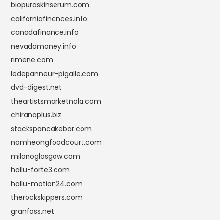
biopuraskinserum.com
californiafinances.info
canadafinance.info
nevadamoney.info
rimene.com
ledepanneur-pigalle.com
dvd-digest.net
theartistsmarketnola.com
chiranaplus.biz
stackspancakebar.com
namheongfoodcourt.com
milanoglasgow.com
hallu-forte3.com
hallu-motion24.com
therockskippers.com
granfoss.net