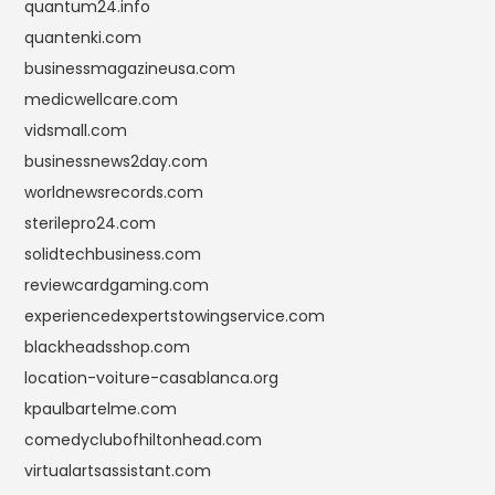
quantum24.info
quantenki.com
businessmagazineusa.com
medicwellcare.com
vidsmall.com
businessnews2day.com
worldnewsrecords.com
sterilepro24.com
solidtechbusiness.com
reviewcardgaming.com
experiencedexpertstowingservice.com
blackheadsshop.com
location-voiture-casablanca.org
kpaulbartelme.com
comedyclubofhiltonhead.com
virtualartsassistant.com