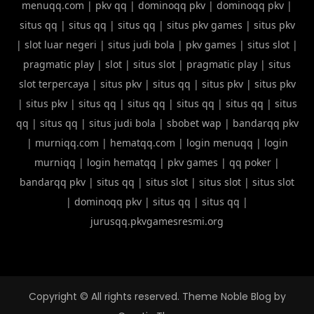
menuqq.com
|
pkv qq
|
dominoqq pkv
|
dominoqq pkv
|
situs qq
|
situs qq
|
situs qq
|
situs pkv games
|
situs pkv
|
slot luar negeri
|
situs judi bola
|
pkv games
|
situs slot
|
pragmatic play
|
slot
|
situs slot
|
pragmatic play
|
situs
slot terpercaya
|
situs pkv
|
situs qq
|
situs pkv
|
situs pkv
|
situs pkv
|
situs qq
|
situs qq
|
situs qq
|
situs qq
|
situs
qq
|
situs qq
|
situs judi bola
|
sbobet wap
|
bandarqq pkv
|
murniqq.com
|
hematqq.com
|
login menuqq
|
login
murniqq
|
login hematqq
|
pkv games
|
qq poker
|
bandarqq pkv
|
situs qq
|
situs slot
|
situs slot
|
situs slot
|
dominoqq pkv
|
situs qq
|
situs qq
|
jurusqq.pkvgamesresmi.org
Copyright © All rights reserved. Theme Noble Blog by