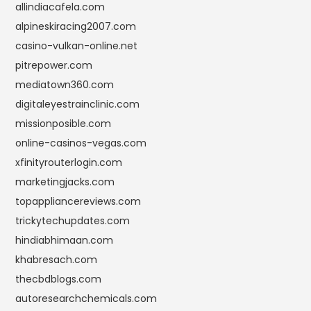
allindiacafela.com
alpineskiracing2007.com
casino-vulkan-online.net
pitrepower.com
mediatown360.com
digitaleyestrainclinic.com
missionposible.com
online-casinos-vegas.com
xfinityrouterlogin.com
marketingjacks.com
topappliancereviews.com
trickytechupdates.com
hindiabhimaan.com
khabresach.com
thecbdblogs.com
autoresearchchemicals.com