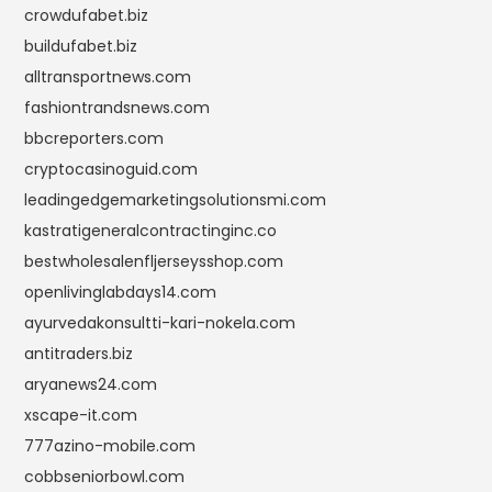
crowdufabet.biz
buildufabet.biz
alltransportnews.com
fashiontrandsnews.com
bbcreporters.com
cryptocasinoguid.com
leadingedgemarketingsolutionsmi.com
kastratigeneralcontractinginc.co
bestwholesalenfljerseysshop.com
openlivinglabdays14.com
ayurvedakonsultti-kari-nokela.com
antitraders.biz
aryanews24.com
xscape-it.com
777azino-mobile.com
cobbseniorbowl.com