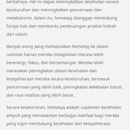
berbahaya. Hal ini dapat meningkatkan kesehatan secara
keseluruhan dan meningkatkan pencernaan dan
metabolisme. Selain itu, hematqq dianggap mendukung
fungsi hati dan membantu pembuangan produk limbah
dari tubuh.
Banyak orang yang memasukkan hematqq ke dalam
rutinitas harian mereka melaporkan merasa lebih
berenergi, fokus, dan bersemangat. Mereka telah
merasakan peningkatan dalam kesehatan dan
kesejahteraan mereka secara keseluruhan, termasuk
pencernaan yang lebih baik, peningkatan kekebalan tubuh,
dan rasa vitalitas yang lebih besar.
Secara keseluruhan, hematqq adalah suplemen kesehatan
ampuh yang menawarkan berbagai manfaat bagi mereka
yang ingin mendukung kesehatan dan kesejahteraan