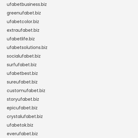
ufabetbusiness.biz
greenufabet.biz
ufabetcolor.biz
extraufabet.biz
ufabetlife.biz
ufabetsolutions.biz
socialufabet.biz
surfufabet.biz
ufabetbest.biz
sureufabet.biz
customufabet.biz
storyufabet.biz
epicufabet.biz
crystalufabet.biz
ufabetok.biz
everufabet.biz