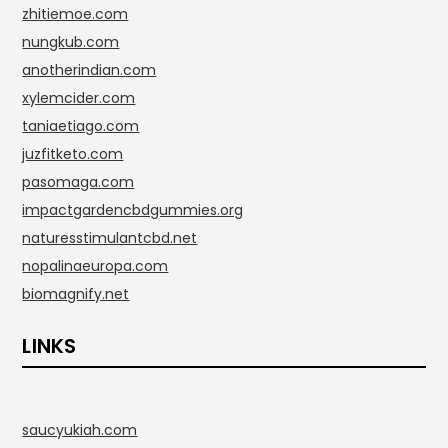
zhitiemoe.com
nungkub.com
anotherindian.com
xylemcider.com
taniaetiago.com
juzfitketo.com
pasomaga.com
impactgardencbdgummies.org
naturesstimulantcbd.net
nopalinaeuropa.com
biomagnify.net
LINKS
saucyukiah.com