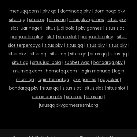
menuqq.com
|
pkv qq
|
dominoqq pkv
|
dominoqq pkv
|
situs qq
|
situs qq
|
situs qq
|
situs pkv games
|
situs pkv
|
slot luar negeri
|
situs judi bola
|
pkv games
|
situs slot
|
pragmatic play
|
slot
|
situs slot
|
pragmatic play
|
situs
slot terpercaya
|
situs pkv
|
situs qq
|
situs pkv
|
situs pkv
|
situs pkv
|
situs qq
|
situs qq
|
situs qq
|
situs qq
|
situs qq
|
situs qq
|
situs judi bola
|
sbobet wap
|
bandarqq pkv
|
murniqq.com
|
hematqq.com
|
login menuqq
|
login
murniqq
|
login hematqq
|
pkv games
|
qq poker
|
bandarqq pkv
|
situs qq
|
situs slot
|
situs slot
|
situs slot
|
dominoqq pkv
|
situs qq
|
situs qq
|
jurusqq.pkvgamesresmi.org