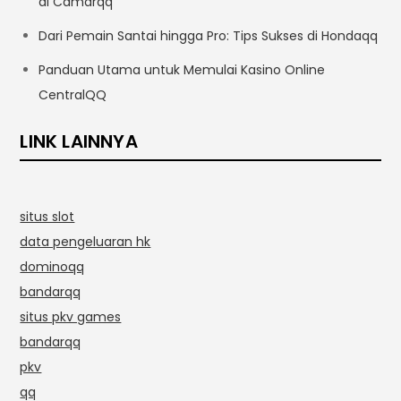
di Camarqq
Dari Pemain Santai hingga Pro: Tips Sukses di Hondaqq
Panduan Utama untuk Memulai Kasino Online
CentralQQ
LINK LAINNYA
situs slot
data pengeluaran hk
dominoqq
bandarqq
situs pkv games
bandarqq
pkv
qq