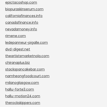
epictacoshop.com
biopuraskinserum.com
californiafinances.info
canadafinance.info
nevadamoney.info
rimene.com
ledepanneur-pigalle.com
dvd-digest.net
theartistsmarketnola.com
chiranaplus.biz
stackspancakebar.com
namheongfoodcourt.com
milanoglasgow.com
hallu-forte3.com
hallu-motion24.com
therockskippers.com