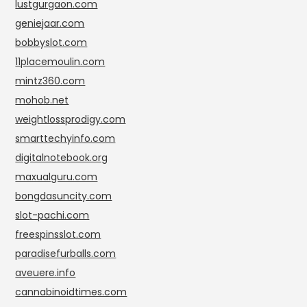
lustgurgaon.com
geniejaar.com
bobbyslot.com
11placemoulin.com
mintz360.com
mohob.net
weightlossprodigy.com
smarttechyinfo.com
digitalnotebook.org
maxualguru.com
bongdasuncity.com
slot-pachi.com
freespinsslot.com
paradisefurballs.com
aveuere.info
cannabinoidtimes.com