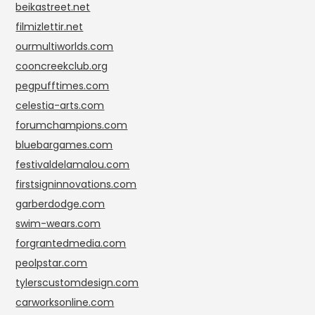
beikastreet.net
filmizlettir.net
ourmultiworlds.com
cooncreekclub.org
pegpufftimes.com
celestia-arts.com
forumchampions.com
bluebargames.com
festivaldelamalou.com
firstsigninnovations.com
garberdodge.com
swim-wears.com
forgrantedmedia.com
peolpstar.com
tylerscustomdesign.com
carworksonline.com