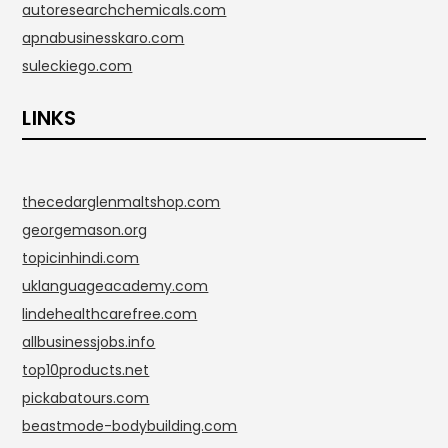
autoresearchchemicals.com
apnabusinesskaro.com
suleckiego.com
LINKS
thecedarglenmaltshop.com
georgemason.org
topicinhindi.com
uklanguageacademy.com
lindehealthcarefree.com
allbusinessjobs.info
top10products.net
pickabatours.com
beastmode-bodybuilding.com