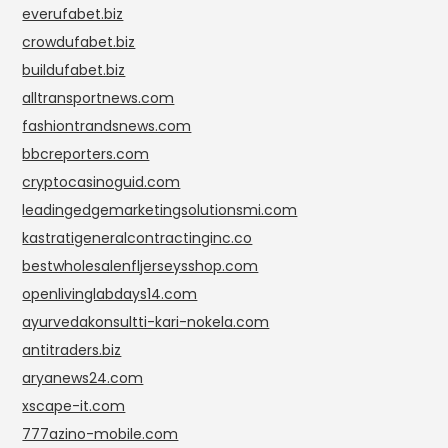
everufabet.biz
crowdufabet.biz
buildufabet.biz
alltransportnews.com
fashiontrandsnews.com
bbcreporters.com
cryptocasinoguid.com
leadingedgemarketingsolutionsmi.com
kastratigeneralcontractinginc.co
bestwholesalenfljerseysshop.com
openlivinglabdays14.com
ayurvedakonsultti-kari-nokela.com
antitraders.biz
aryanews24.com
xscape-it.com
777azino-mobile.com