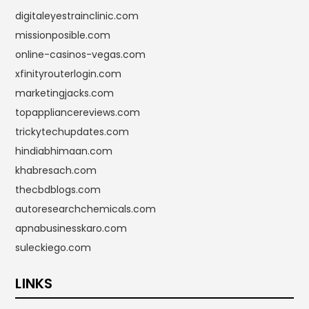
digitaleyestrainclinic.com
missionposible.com
online-casinos-vegas.com
xfinityrouterlogin.com
marketingjacks.com
topappliancereviews.com
trickytechupdates.com
hindiabhimaan.com
khabresach.com
thecbdblogs.com
autoresearchchemicals.com
apnabusinesskaro.com
suleckiego.com
LINKS