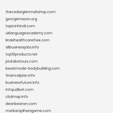
thecedarglenmaltshop.com
georgemason.org
topicinhindi.com
uklanguageacademy.com
lindehealthcarefree.com
allbusinessjobs.info
top10products.net
pickabatours.com
beastmode-bodybuilding.com
financelplan.info
businessfuture.info
infojudibet.com
cbdmap.info
deanbeanxn.com
matkarajdhanigame.com