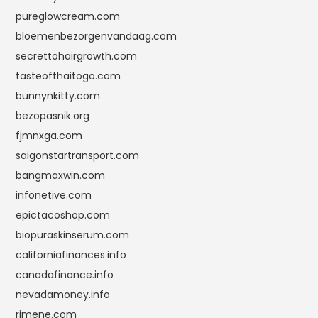
pureglowcream.com
bloemenbezorgenvandaag.com
secrettohairgrowth.com
tasteofthaitogo.com
bunnynkitty.com
bezopasnik.org
fjmnxga.com
saigonstartransport.com
bangmaxwin.com
infonetive.com
epictacoshop.com
biopuraskinserum.com
californiafinances.info
canadafinance.info
nevadamoney.info
rimene.com