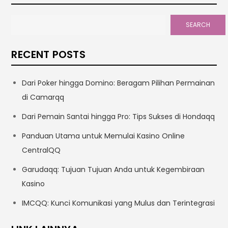
SEARCH
RECENT POSTS
Dari Poker hingga Domino: Beragam Pilihan Permainan
di Camarqq
Dari Pemain Santai hingga Pro: Tips Sukses di Hondaqq
Panduan Utama untuk Memulai Kasino Online
CentralQQ
Garudaqq: Tujuan Tujuan Anda untuk Kegembiraan
Kasino
IMCQQ: Kunci Komunikasi yang Mulus dan Terintegrasi