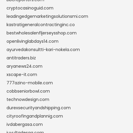
cryptocasinoguid.com
leadingedgemarketingsolutionsmi.com
kastratigeneralcontractinginc.co
bestwholesalenfljerseysshop.com
openlivinglabdays14.com
ayurvedakonsultti-kari-nokela.com
antitraders.biz
aryanews24.com
xscape-it.com
777azino-mobile.com
cobbseniorbowl.com
technowdesign.com
durexsecurityandshipping.com
cityroofingandplannig.com
ivdabergasa.com
juyultadesga.com