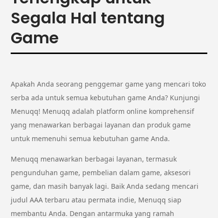
Segala Hal tentang
Game
Apakah Anda seorang penggemar game yang mencari toko
serba ada untuk semua kebutuhan game Anda? Kunjungi
Menuqq! Menuqq adalah platform online komprehensif
yang menawarkan berbagai layanan dan produk game
untuk memenuhi semua kebutuhan game Anda.
Menuqq menawarkan berbagai layanan, termasuk
pengunduhan game, pembelian dalam game, aksesori
game, dan masih banyak lagi. Baik Anda sedang mencari
judul AAA terbaru atau permata indie, Menuqq siap
membantu Anda. Dengan antarmuka yang ramah