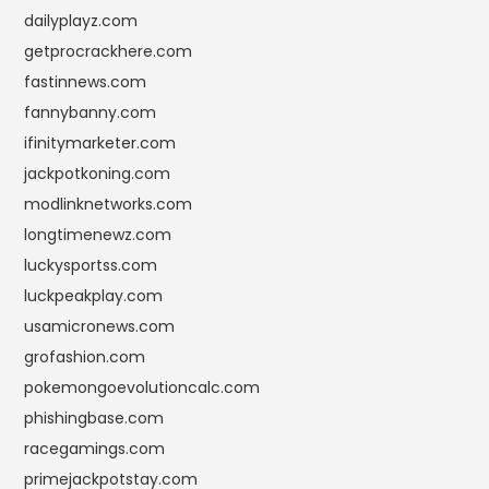
dailyplayz.com
getprocrackhere.com
fastinnews.com
fannybanny.com
ifinitymarketer.com
jackpotkoning.com
modlinknetworks.com
longtimenewz.com
luckysportss.com
luckpeakplay.com
usamicronews.com
grofashion.com
pokemongoevolutioncalc.com
phishingbase.com
racegamings.com
primejackpotstay.com