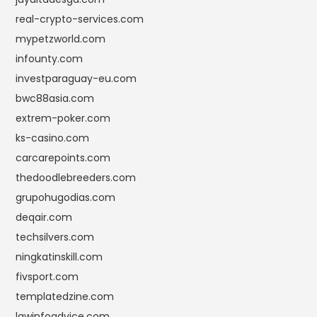
real-crypto-services.com
mypetzworld.com
infounty.com
investparaguay-eu.com
bwc88asia.com
extrem-poker.com
ks-casino.com
carcarepoints.com
thedoodlebreeders.com
grupohugodias.com
deqair.com
techsilvers.com
ningkatinskill.com
fivsport.com
templatedzine.com
lawinfoadvice.com