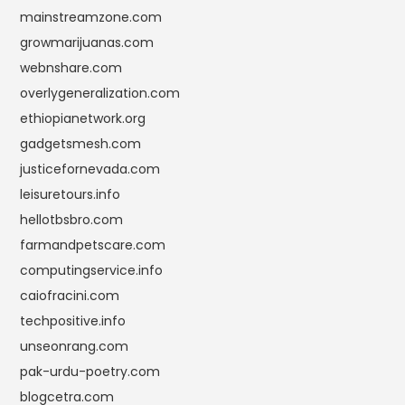
mainstreamzone.com
growmarijuanas.com
webnshare.com
overlygeneralization.com
ethiopianetwork.org
gadgetsmesh.com
justicefornevada.com
leisuretours.info
hellotbsbro.com
farmandpetscare.com
computingservice.info
caiofracini.com
techpositive.info
unseonrang.com
pak-urdu-poetry.com
blogcetra.com