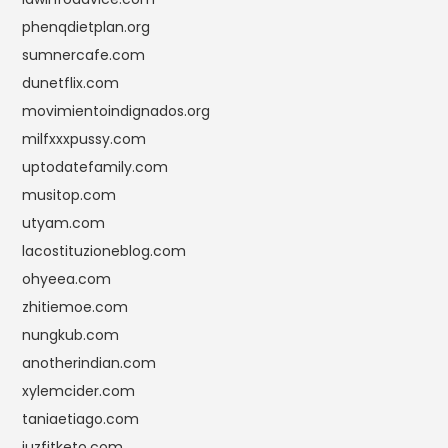
phenqdietplan.org
sumnercafe.com
dunetflix.com
movimientoindignados.org
milfxxxpussy.com
uptodatefamily.com
musitop.com
utyam.com
lacostituzioneblog.com
ohyeea.com
zhitiemoe.com
nungkub.com
anotherindian.com
xylemcider.com
taniaetiago.com
juzfitketo.com