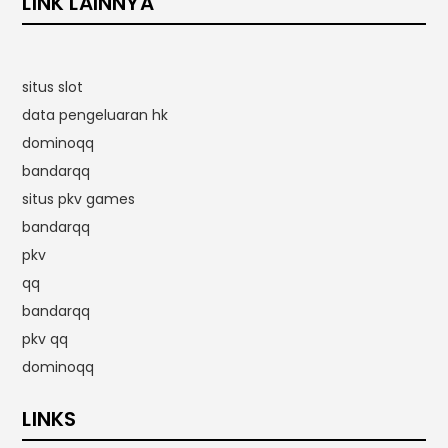
LINK LAINNYA
situs slot
data pengeluaran hk
dominoqq
bandarqq
situs pkv games
bandarqq
pkv
qq
bandarqq
pkv qq
dominoqq
LINKS