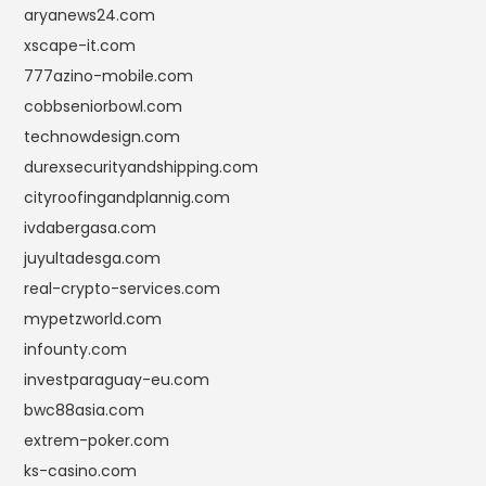
aryanews24.com
xscape-it.com
777azino-mobile.com
cobbseniorbowl.com
technowdesign.com
durexsecurityandshipping.com
cityroofingandplannig.com
ivdabergasa.com
juyultadesga.com
real-crypto-services.com
mypetzworld.com
infounty.com
investparaguay-eu.com
bwc88asia.com
extrem-poker.com
ks-casino.com