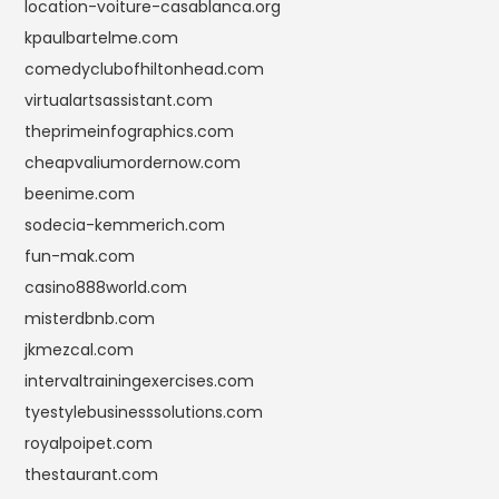
location-voiture-casablanca.org
kpaulbartelme.com
comedyclubofhiltonhead.com
virtualartsassistant.com
theprimeinfographics.com
cheapvaliumordernow.com
beenime.com
sodecia-kemmerich.com
fun-mak.com
casino888world.com
misterdbnb.com
jkmezcal.com
intervaltrainingexercises.com
tyestylebusinesssolutions.com
royalpoipet.com
thestaurant.com