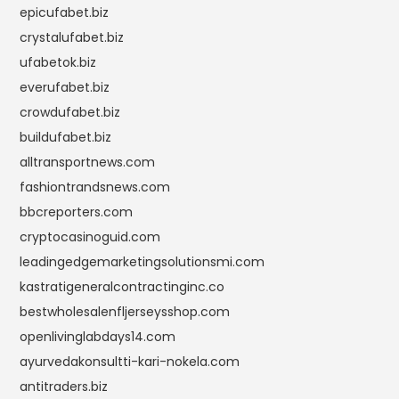
epicufabet.biz
crystalufabet.biz
ufabetok.biz
everufabet.biz
crowdufabet.biz
buildufabet.biz
alltransportnews.com
fashiontrandsnews.com
bbcreporters.com
cryptocasinoguid.com
leadingedgemarketingsolutionsmi.com
kastratigeneralcontractinginc.co
bestwholesalenfljerseysshop.com
openlivinglabdays14.com
ayurvedakonsultti-kari-nokela.com
antitraders.biz