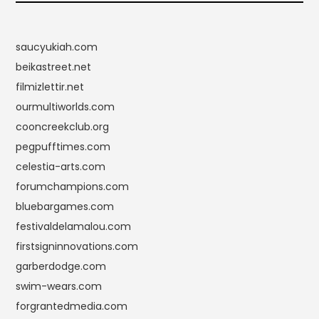
saucyukiah.com
beikastreet.net
filmizlettir.net
ourmultiworlds.com
cooncreekclub.org
pegpufftimes.com
celestia-arts.com
forumchampions.com
bluebargames.com
festivaldelamalou.com
firstsigninnovations.com
garberdodge.com
swim-wears.com
forgrantedmedia.com