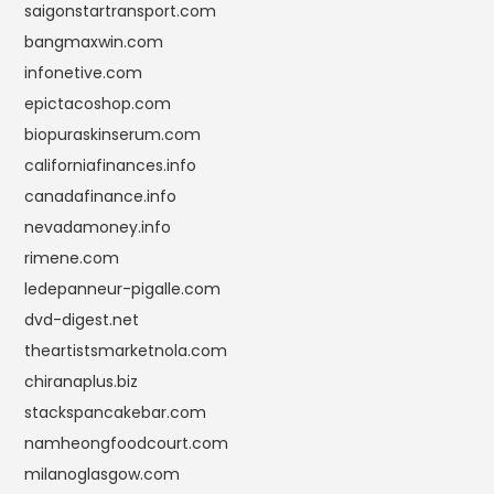
saigonstartransport.com
bangmaxwin.com
infonetive.com
epictacoshop.com
biopuraskinserum.com
californiafinances.info
canadafinance.info
nevadamoney.info
rimene.com
ledepanneur-pigalle.com
dvd-digest.net
theartistsmarketnola.com
chiranaplus.biz
stackspancakebar.com
namheongfoodcourt.com
milanoglasgow.com