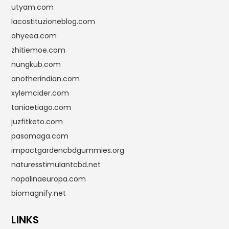
utyam.com
lacostituzioneblog.com
ohyeea.com
zhitiemoe.com
nungkub.com
anotherindian.com
xylemcider.com
taniaetiago.com
juzfitketo.com
pasomaga.com
impactgardencbdgummies.org
naturesstimulantcbd.net
nopalinaeuropa.com
biomagnify.net
LINKS