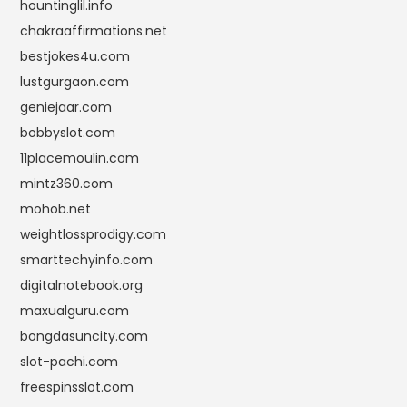
hountinglil.info
chakraaffirmations.net
bestjokes4u.com
lustgurgaon.com
geniejaar.com
bobbyslot.com
11placemoulin.com
mintz360.com
mohob.net
weightlossprodigy.com
smarttechyinfo.com
digitalnotebook.org
maxualguru.com
bongdasuncity.com
slot-pachi.com
freespinsslot.com