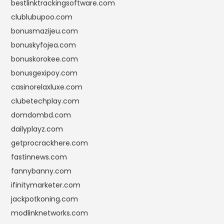
bestlinktrackingsoftware.com
clublubupoo.com
bonusmazijeu.com
bonuskyfojea.com
bonuskorokee.com
bonusgexipoy.com
casinorelaxluxe.com
clubetechplay.com
domdombd.com
dailyplayz.com
getprocrackhere.com
fastinnews.com
fannybanny.com
ifinitymarketer.com
jackpotkoning.com
modlinknetworks.com