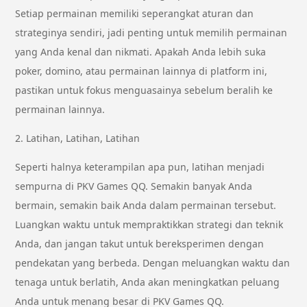
Setiap permainan memiliki seperangkat aturan dan
strateginya sendiri, jadi penting untuk memilih permainan
yang Anda kenal dan nikmati. Apakah Anda lebih suka
poker, domino, atau permainan lainnya di platform ini,
pastikan untuk fokus menguasainya sebelum beralih ke
permainan lainnya.
2. Latihan, Latihan, Latihan
Seperti halnya keterampilan apa pun, latihan menjadi
sempurna di PKV Games QQ. Semakin banyak Anda
bermain, semakin baik Anda dalam permainan tersebut.
Luangkan waktu untuk mempraktikkan strategi dan teknik
Anda, dan jangan takut untuk bereksperimen dengan
pendekatan yang berbeda. Dengan meluangkan waktu dan
tenaga untuk berlatih, Anda akan meningkatkan peluang
Anda untuk menang besar di PKV Games QQ.