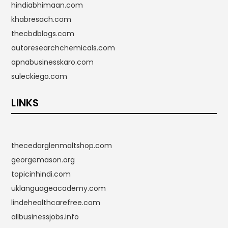
hindiabhimaan.com
khabresach.com
thecbdblogs.com
autoresearchchemicals.com
apnabusinesskaro.com
suleckiego.com
LINKS
thecedarglenmaltshop.com
georgemason.org
topicinhindi.com
uklanguageacademy.com
lindehealthcarefree.com
allbusinessjobs.info