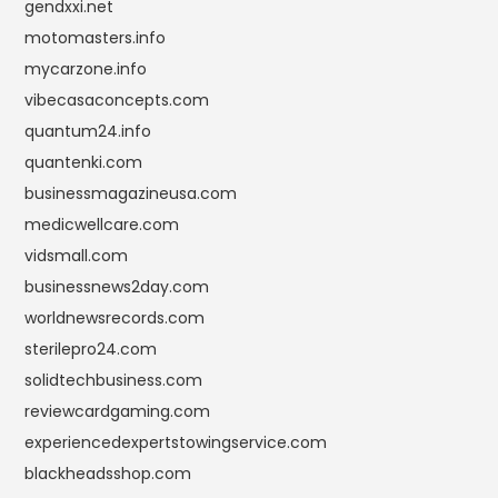
gendxxi.net
motomasters.info
mycarzone.info
vibecasaconcepts.com
quantum24.info
quantenki.com
businessmagazineusa.com
medicwellcare.com
vidsmall.com
businessnews2day.com
worldnewsrecords.com
sterilepro24.com
solidtechbusiness.com
reviewcardgaming.com
experiencedexpertstowingservice.com
blackheadsshop.com