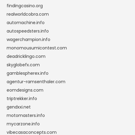
findingcasino.org
realworldcobra.com
automachine.info
autospeedsters.info
wagerchampion.info
monomousumicontest.com
deadricklingo.com
skyglobefx.com
gamblespherex.info
agentur-ramsenthaler.com
eomdesigns.com
triptrekker.info
gendxxi.net
motomasters.info
mycarzone.info
vibecasaconcepts.com