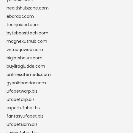
healthhubzone.com
ebaraat.com
techjuiced.com
byteboosttech.com
magnexushub.com
virtuogoweb.com
biglotshours.com
buyliraglutide.com
onlinesafemeds.com
gyanibhandar.com
ufabetwarp.biz
ufabetclip.biz
expertufabet.biz
fantasyufabet.biz
ufabetsiam.biz
swissufabet.biz