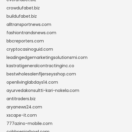
crowdufabet.biz
buildufabet.biz
alltransportnews.com
fashiontrandsnews.com
bbcreporters.com
cryptocasinoguid.com
leadingedgemarketingsolutionsmi.com
kastratigeneralcontractinginc.co
bestwholesalenfljerseysshop.com
openlivinglabdays14.com
ayurvedakonsultti-kari-nokela.com
antitraders.biz
aryanews24.com
xscape-it.com
777azino-mobile.com
cobbseniorbowl.com