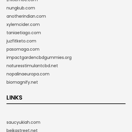
nungkub.com
anotherindian.com
xylemcider.com
taniaetiago.com
juzfitketo.com
pasomaga.com
impactgardencbdgummies.org
naturesstimulantcbd.net
nopalinaeuropa.com
biomagnify.net
LINKS
saucyukiah.com
beikastreet.net