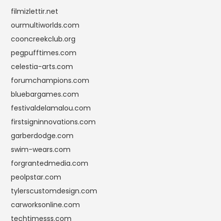
filmizlettir.net
ourmultiworlds.com
cooncreekclub.org
pegpufftimes.com
celestia-arts.com
forumchampions.com
bluebargames.com
festivaldelamalou.com
firstsigninnovations.com
garberdodge.com
swim-wears.com
forgrantedmedia.com
peolpstar.com
tylerscustomdesign.com
carworksonline.com
techtimesss.com