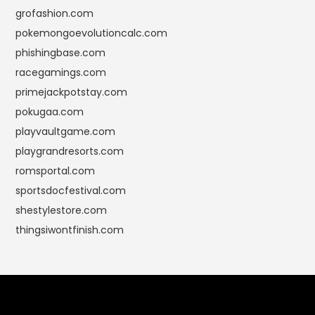
grofashion.com
pokemongoevolutioncalc.com
phishingbase.com
racegamings.com
primejackpotstay.com
pokugaa.com
playvaultgame.com
playgrandresorts.com
romsportal.com
sportsdocfestival.com
shestylestore.com
thingsiwontfinish.com