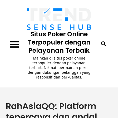
Skip
to
content
Situs Poker Online
Terpopuler dengan
Pelayanan Terbaik
Mainkan di situs poker online
terpopuler dengan pelayanan
terbaik. Nikmati permainan poker
dengan dukungan pelanggan yang
responsif dan berkualitas.
RahAsiaQQ: Platform
tepercaya dan andal