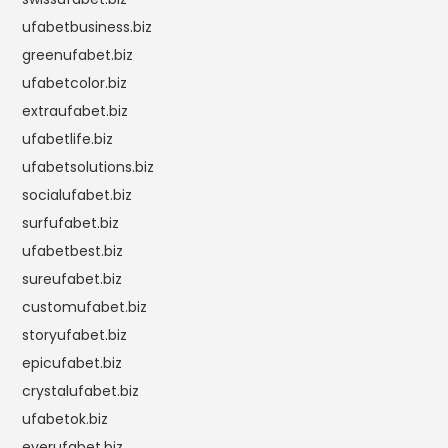
ufabetbusiness.biz
greenufabet.biz
ufabetcolor.biz
extraufabet.biz
ufabetlife.biz
ufabetsolutions.biz
socialufabet.biz
surfufabet.biz
ufabetbest.biz
sureufabet.biz
customufabet.biz
storyufabet.biz
epicufabet.biz
crystalufabet.biz
ufabetok.biz
everufabet.biz