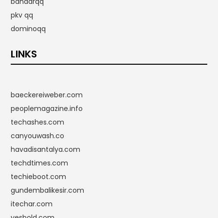
bandarqq
pkv qq
dominoqq
LINKS
baeckereiweber.com
peoplemagazine.info
techashes.com
canyouwash.co
havadisantalya.com
techdtimes.com
techieboot.com
gundembalikesir.com
itechar.com
yesbold.com