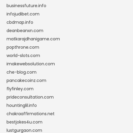
businessfuture.info
infojudibet.com
cbdmap.info
deanbeanxn.com
matkarajdhanigame.com
popthrone.com
world-slots.com
imakewebsolution.com
che-blog.com
pancakecoinz.com
flyfinley.com
prideconsultation.com
hountinglil.info
chakraaffirmations.net
bestjokes4u.com
lustgurgaon.com