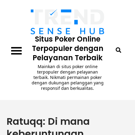
Skip
to
content
Situs Poker Online
Terpopuler dengan
Pelayanan Terbaik
Mainkan di situs poker online
terpopuler dengan pelayanan
terbaik. Nikmati permainan poker
dengan dukungan pelanggan yang
responsif dan berkualitas.
Ratuqq: Di mana
keberuntungan