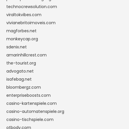
technocrewsolution.com
viraltokvibes.com
vivianebritoimoveis.com
magforbes.net
monkeycap.org
sdenix.net
amarinhillcrest.com
the-tourist.org
advogato.net
isafebag.net
bloombergz.com
enterpriseboosts.com
casino-kartenspiele.com
casino-automatenspiele.org
casino-tischspiele.com
otbody.com