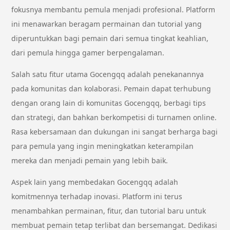
fokusnya membantu pemula menjadi profesional. Platform
ini menawarkan beragam permainan dan tutorial yang
diperuntukkan bagi pemain dari semua tingkat keahlian,
dari pemula hingga gamer berpengalaman.
Salah satu fitur utama Gocengqq adalah penekanannya
pada komunitas dan kolaborasi. Pemain dapat terhubung
dengan orang lain di komunitas Gocengqq, berbagi tips
dan strategi, dan bahkan berkompetisi di turnamen online.
Rasa kebersamaan dan dukungan ini sangat berharga bagi
para pemula yang ingin meningkatkan keterampilan
mereka dan menjadi pemain yang lebih baik.
Aspek lain yang membedakan Gocengqq adalah
komitmennya terhadap inovasi. Platform ini terus
menambahkan permainan, fitur, dan tutorial baru untuk
membuat pemain tetap terlibat dan bersemangat. Dedikasi