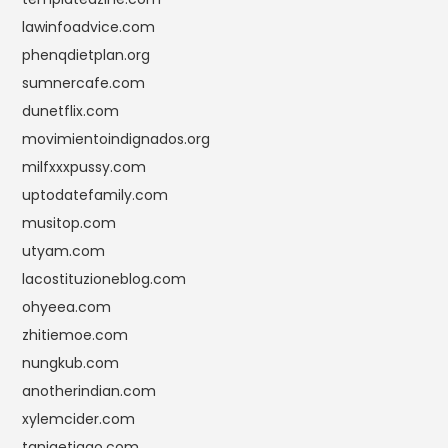
lawinfoadvice.com
phenqdietplan.org
sumnercafe.com
dunetflix.com
movimientoindignados.org
milfxxxpussy.com
uptodatefamily.com
musitop.com
utyam.com
lacostituzioneblog.com
ohyeea.com
zhitiemoe.com
nungkub.com
anotherindian.com
xylemcider.com
taniaetiago.com