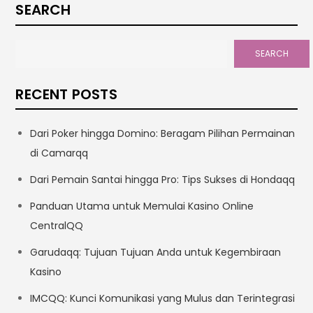
SEARCH
SEARCH
RECENT POSTS
Dari Poker hingga Domino: Beragam Pilihan Permainan
di Camarqq
Dari Pemain Santai hingga Pro: Tips Sukses di Hondaqq
Panduan Utama untuk Memulai Kasino Online
CentralQQ
Garudaqq: Tujuan Tujuan Anda untuk Kegembiraan
Kasino
IMCQQ: Kunci Komunikasi yang Mulus dan Terintegrasi