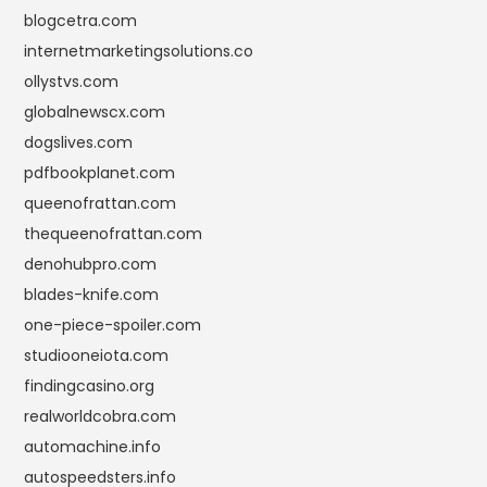
blogcetra.com
internetmarketingsolutions.co
ollystvs.com
globalnewscx.com
dogslives.com
pdfbookplanet.com
queenofrattan.com
thequeenofrattan.com
denohubpro.com
blades-knife.com
one-piece-spoiler.com
studiooneiota.com
findingcasino.org
realworldcobra.com
automachine.info
autospeedsters.info