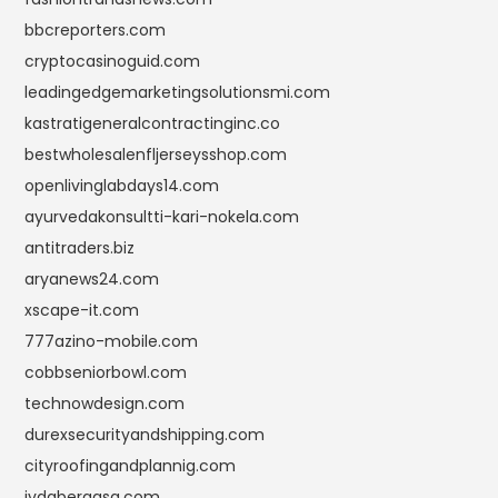
bbcreporters.com
cryptocasinoguid.com
leadingedgemarketingsolutionsmi.com
kastratigeneralcontractinginc.co
bestwholesalenfljerseysshop.com
openlivinglabdays14.com
ayurvedakonsultti-kari-nokela.com
antitraders.biz
aryanews24.com
xscape-it.com
777azino-mobile.com
cobbseniorbowl.com
technowdesign.com
durexsecurityandshipping.com
cityroofingandplannig.com
ivdabergasa.com