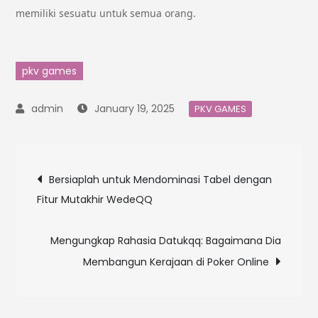
memiliki sesuatu untuk semua orang.
pkv games
January 19, 2025
PKV GAMES
Post
Bersiaplah untuk Mendominasi Tabel dengan
Fitur Mutakhir WedeQQ
navigation
Mengungkap Rahasia Datukqq: Bagaimana Dia
Membangun Kerajaan di Poker Online