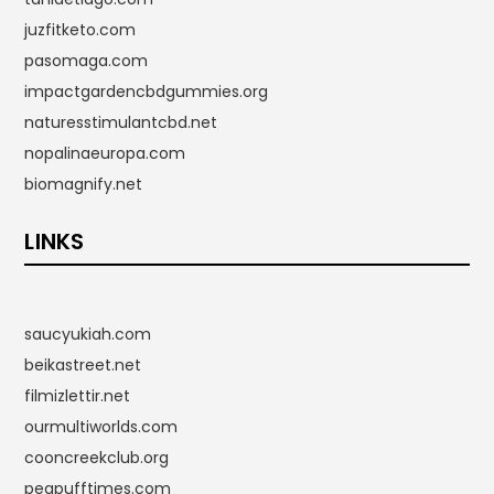
juzfitketo.com
pasomaga.com
impactgardencbdgummies.org
naturesstimulantcbd.net
nopalinaeuropa.com
biomagnify.net
LINKS
saucyukiah.com
beikastreet.net
filmizlettir.net
ourmultiworlds.com
cooncreekclub.org
pegpufftimes.com