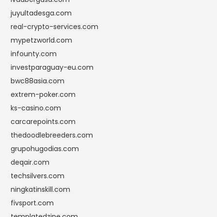
juyultadesga.com
real-crypto-services.com
mypetzworld.com
infounty.com
investparaguay-eu.com
bwc88asia.com
extrem-poker.com
ks-casino.com
carcarepoints.com
thedoodlebreeders.com
grupohugodias.com
deqair.com
techsilvers.com
ningkatinskill.com
fivsport.com
templatedzine.com