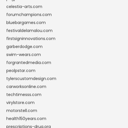
celestia-arts.com
forumchampions.com
bluebargames.com
festivaldelamalou.com
firstsigninnovations.com
garberdodge.com
swim-wears.com
forgrantedmedia.com
peolpstar.com
tylerscustomdesign.com
carworksonline.com
techtimesss.com
virylstore.com
motorstell.com
health150years.com
prescriptions-drug.org