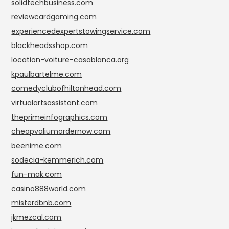
solidtechbusiness.com
reviewcardgaming.com
experiencedexpertstowingservice.com
blackheadsshop.com
location-voiture-casablanca.org
kpaulbartelme.com
comedyclubofhiltonhead.com
virtualartsassistant.com
theprimeinfographics.com
cheapvaliumordernow.com
beenime.com
sodecia-kemmerich.com
fun-mak.com
casino888world.com
misterdbnb.com
jkmezcal.com