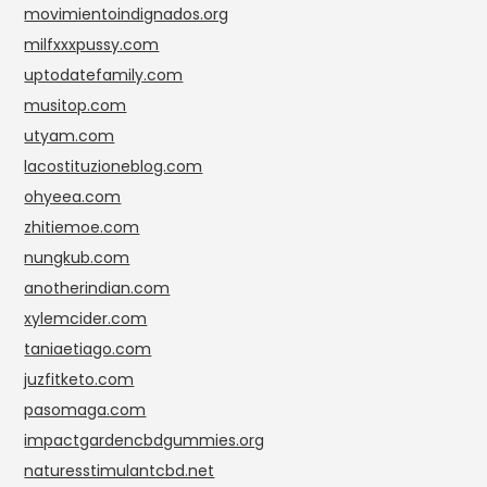
movimientoindignados.org
milfxxxpussy.com
uptodatefamily.com
musitop.com
utyam.com
lacostituzioneblog.com
ohyeea.com
zhitiemoe.com
nungkub.com
anotherindian.com
xylemcider.com
taniaetiago.com
juzfitketo.com
pasomaga.com
impactgardencbdgummies.org
naturesstimulantcbd.net