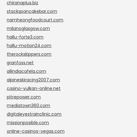
chiranaplus.biz
stackspancakebar.com
namheongfoodcourt.com
milanoglasgow.com
hallu-forte3.com
hallu-motion24.com
therockskippers.com
granfoss.net
allindiacafela.com
alpineskiracing2007.com
casino-vulkan-online.net
pitrepower.com
mediatown360.com
digitaleyestrainclinic.com
missionposible.com
online-casinos-vegas.com