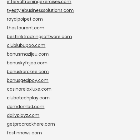
intervaltrainingexercises.com
tyestylebusinesssolutions.com
royalpoipet.com
thestaurant.com
bestlinktrackingsoftware.com
clublubupoo.com
bonusmazijeu.com
bonuskyfojea.com
bonuskorokee.com
bonusgexipoy.com
casinorelaxluxe.com
clubetechplay.com
domdombd.com
dailyplayz.com
getprocrackhere.com
fastinnews.com