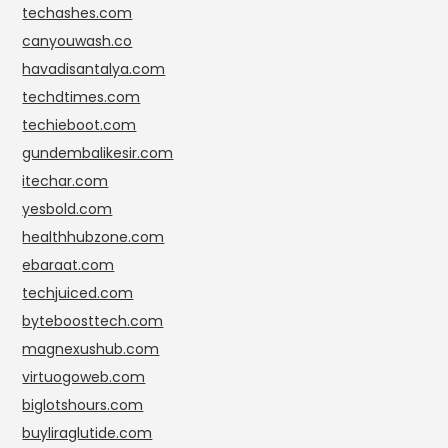
techashes.com
canyouwash.co
havadisantalya.com
techdtimes.com
techieboot.com
gundembalikesir.com
itechar.com
yesbold.com
healthhubzone.com
ebaraat.com
techjuiced.com
byteboosttech.com
magnexushub.com
virtuogoweb.com
biglotshours.com
buyliraglutide.com