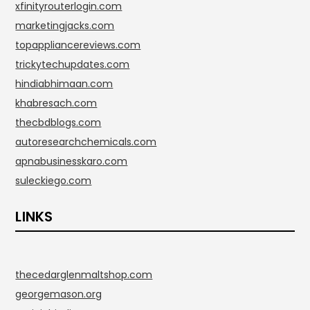
xfinityrouterlogin.com
marketingjacks.com
topappliancereviews.com
trickytechupdates.com
hindiabhimaan.com
khabresach.com
thecbdblogs.com
autoresearchchemicals.com
apnabusinesskaro.com
suleckiego.com
LINKS
thecedarglenmaltshop.com
georgemason.org