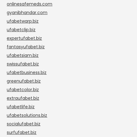
onlinesafemeds.com
gyanibhandar.com
ufabetwarp.biz
ufabetclip.biz
expertufabet.biz
fantasyufabet.biz
ufabetsiam.biz
swissufabet.biz
ufabetbusiness.biz
greenufabet.biz
ufabetcolor.biz
extraufabet.biz
ufabetlife.biz
ufabetsolutions.biz
socialufabet.biz
surfufabet.biz