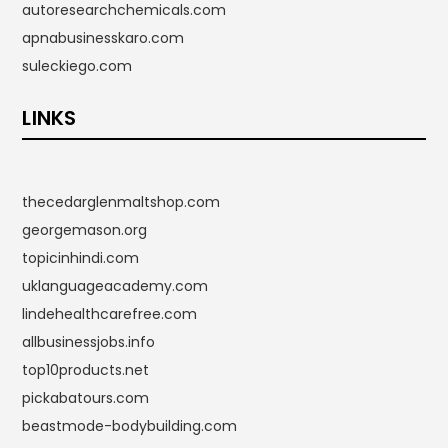
autoresearchchemicals.com
apnabusinesskaro.com
suleckiego.com
LINKS
thecedarglenmaltshop.com
georgemason.org
topicinhindi.com
uklanguageacademy.com
lindehealthcarefree.com
allbusinessjobs.info
top10products.net
pickabatours.com
beastmode-bodybuilding.com