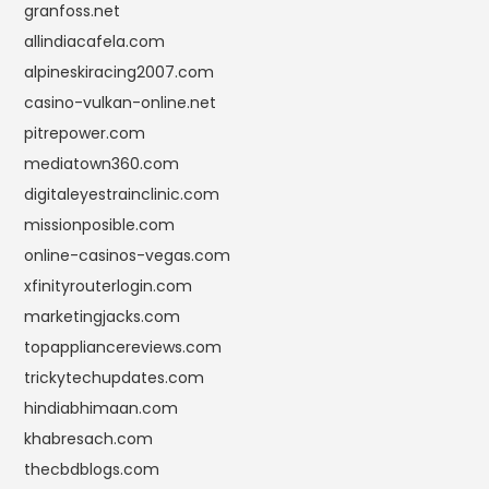
granfoss.net
allindiacafela.com
alpineskiracing2007.com
casino-vulkan-online.net
pitrepower.com
mediatown360.com
digitaleyestrainclinic.com
missionposible.com
online-casinos-vegas.com
xfinityrouterlogin.com
marketingjacks.com
topappliancereviews.com
trickytechupdates.com
hindiabhimaan.com
khabresach.com
thecbdblogs.com