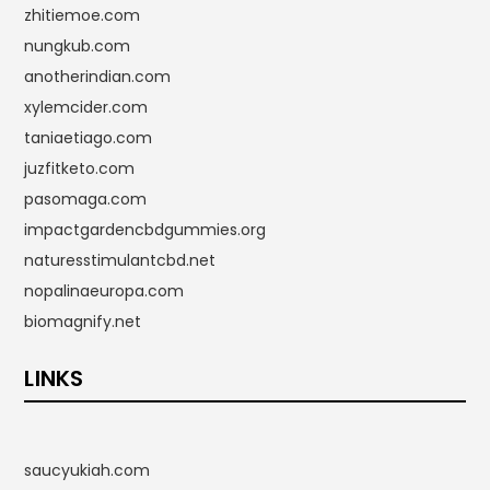
zhitiemoe.com
nungkub.com
anotherindian.com
xylemcider.com
taniaetiago.com
juzfitketo.com
pasomaga.com
impactgardencbdgummies.org
naturesstimulantcbd.net
nopalinaeuropa.com
biomagnify.net
LINKS
saucyukiah.com