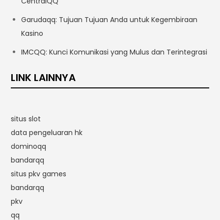
CentralQQ
Garudaqq: Tujuan Tujuan Anda untuk Kegembiraan
Kasino
IMCQQ: Kunci Komunikasi yang Mulus dan Terintegrasi
LINK LAINNYA
situs slot
data pengeluaran hk
dominoqq
bandarqq
situs pkv games
bandarqq
pkv
qq