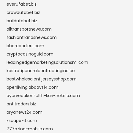
everufabet.biz
crowdufabet.biz
buildufabet.biz
alltransportnews.com
fashiontrandsnews.com
bbcreporters.com
cryptocasinoguid.com
leadingedgemarketingsolutionsmi.com
kastratigeneralcontractinginc.co
bestwholesalenfljerseysshop.com
openlivinglabdays14.com
ayurvedakonsultti-kari-nokela.com
antitraders.biz
aryanews24.com
xscape-it.com
777azino-mobile.com