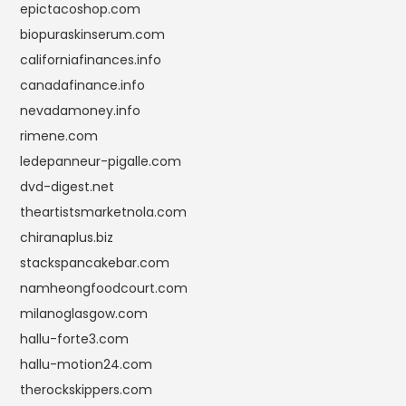
epictacoshop.com
biopuraskinserum.com
californiafinances.info
canadafinance.info
nevadamoney.info
rimene.com
ledepanneur-pigalle.com
dvd-digest.net
theartistsmarketnola.com
chiranaplus.biz
stackspancakebar.com
namheongfoodcourt.com
milanoglasgow.com
hallu-forte3.com
hallu-motion24.com
therockskippers.com