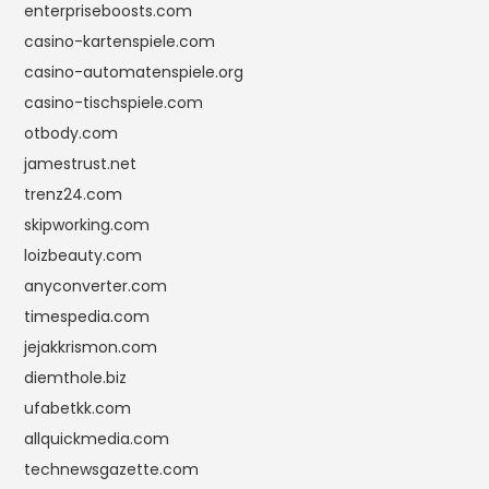
enterpriseboosts.com
casino-kartenspiele.com
casino-automatenspiele.org
casino-tischspiele.com
otbody.com
jamestrust.net
trenz24.com
skipworking.com
loizbeauty.com
anyconverter.com
timespedia.com
jejakkrismon.com
diemthole.biz
ufabetkk.com
allquickmedia.com
technewsgazette.com