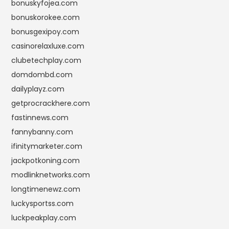
bonuskyfojea.com
bonuskorokee.com
bonusgexipoy.com
casinorelaxluxe.com
clubetechplay.com
domdombd.com
dailyplayz.com
getprocrackhere.com
fastinnews.com
fannybanny.com
ifinitymarketer.com
jackpotkoning.com
modlinknetworks.com
longtimenewz.com
luckysportss.com
luckpeakplay.com