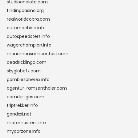
studiooneiota.com
findingcasino.org
realworldcobra.com
automachine.info
autospeedsters.info
wagerchampion.info
monomousumicontest.com
deadricklingo.com
skyglobefx.com
gamblespherex.info
agentur-ramsenthaler.com
eomdesigns.com
triptrekker.info
gendxxi.net
motomasters.info
mycarzone.info