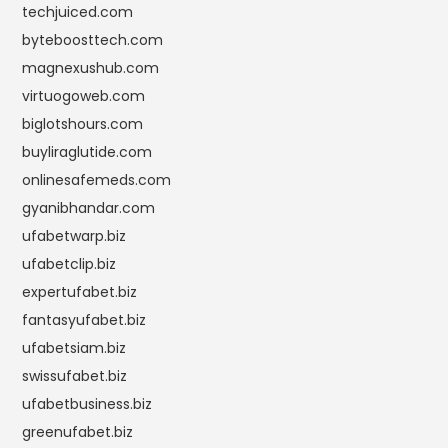
techjuiced.com
byteboosttech.com
magnexushub.com
virtuogoweb.com
biglotshours.com
buyliraglutide.com
onlinesafemeds.com
gyanibhandar.com
ufabetwarp.biz
ufabetclip.biz
expertufabet.biz
fantasyufabet.biz
ufabetsiam.biz
swissufabet.biz
ufabetbusiness.biz
greenufabet.biz