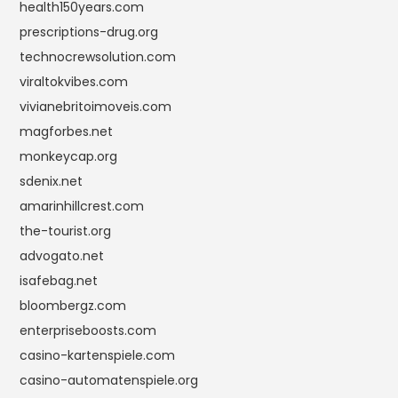
health150years.com
prescriptions-drug.org
technocrewsolution.com
viraltokvibes.com
vivianebritoimoveis.com
magforbes.net
monkeycap.org
sdenix.net
amarinhillcrest.com
the-tourist.org
advogato.net
isafebag.net
bloombergz.com
enterpriseboosts.com
casino-kartenspiele.com
casino-automatenspiele.org