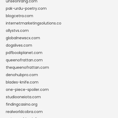
unseonrang.com
pak-urdu-poetry.com
blogcetra.com
internetmarketingsolutions.co
ollystvs.com
globalnewscx.com
dogslives.com
pdfbookplanet.com
queenofrattan.com
thequeenofrattan.com
denohubpro.com
blades-knife.com
one-piece-spoiler.com
studiooneiota.com
findingcasino.org
realworldcobra.com