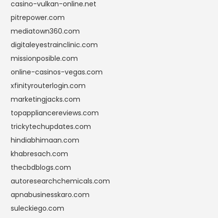
casino-vulkan-online.net
pitrepower.com
mediatown360.com
digitaleyestrainclinic.com
missionposible.com
online-casinos-vegas.com
xfinityrouterlogin.com
marketingjacks.com
topappliancereviews.com
trickytechupdates.com
hindiabhimaan.com
khabresach.com
thecbdblogs.com
autoresearchchemicals.com
apnabusinesskaro.com
suleckiego.com