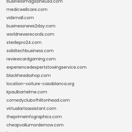
businessmagazineusa.com
medicwellcare.com
vidsmall.com
businessnews2day.com
worldnewsrecords.com
sterilepro24.com
solidtechbusiness.com
reviewcardgaming.com
experiencedexpertstowingservice.com
blackheadsshop.com
location-voiture-casablanca.org
kpaulbartelme.com
comedyclubofhiltonhead.com
virtualartsassistant.com
theprimeinfographics.com
cheapvaliumordernow.com