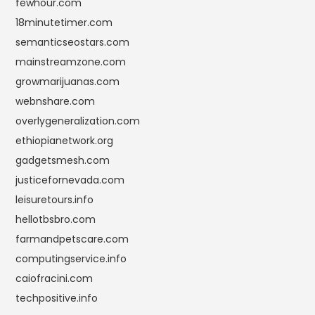
fewhour.com
18minutetimer.com
semanticseostars.com
mainstreamzone.com
growmarijuanas.com
webnshare.com
overlygeneralization.com
ethiopianetwork.org
gadgetsmesh.com
justicefornevada.com
leisuretours.info
hellotbsbro.com
farmandpetscare.com
computingservice.info
caiofracini.com
techpositive.info