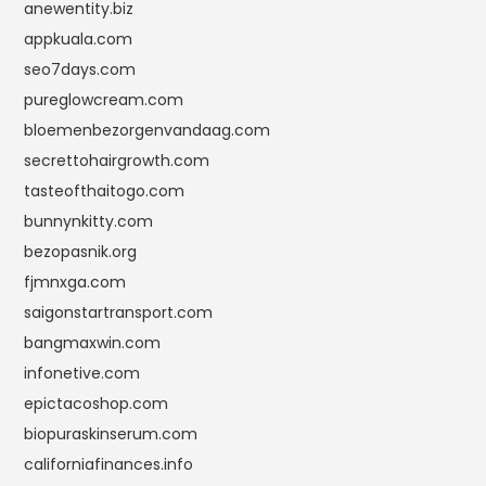
anewentity.biz
appkuala.com
seo7days.com
pureglowcream.com
bloemenbezorgenvandaag.com
secrettohairgrowth.com
tasteofthaitogo.com
bunnynkitty.com
bezopasnik.org
fjmnxga.com
saigonstartransport.com
bangmaxwin.com
infonetive.com
epictacoshop.com
biopuraskinserum.com
californiafinances.info